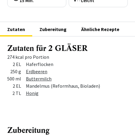
15 Min.
Leicht
Zutaten
Zubereitung
Ähnliche Rezepte
Zutaten für 2 GLÄSER
274 kcal pro Portion
Menge
Zutat
2 EL
Haferflocken
250 g
Erdbeeren
500 ml
Buttermilch
2 EL
Mandelmus (Reformhaus, Bioladen)
2 TL
Honig
Zubereitung