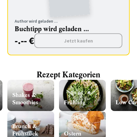
Author wird geladen ...
Buchtipp wird geladen ...
-.-- €
Jetzt kaufen
Rezept Kategorien
Shakes &
Smoothies
Frühling
Low Car
Brunch &
Frühstück
Ostern