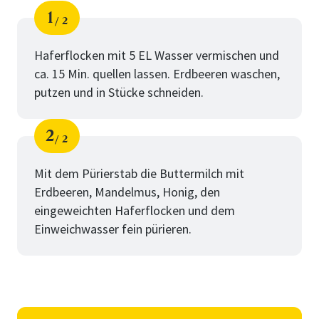
1
2
Schritt
von
Haferflocken mit 5 EL Wasser vermischen und
ca. 15 Min. quellen lassen. Erdbeeren waschen,
putzen und in Stücke schneiden.
2
2
Schritt
von
Mit dem Pürierstab die Buttermilch mit
Erdbeeren, Mandelmus, Honig, den
eingeweichten Haferflocken und dem
Einweichwasser fein pürieren.