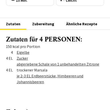
15 Min.
Leicht
Zutaten
Zubereitung
Ähnliche Rezepte
Zutaten für 4 PERSONEN:
150 kcal pro Portion
Menge
Zutat
4
Eigelbe
4 EL
Zucker
abgeriebene Schale von 1 unbehandelten Zitrone
4 EL
trockener Marsala
je 2-3 EL Erdbeerstücke, Himbeeren und
Johannisbeeren