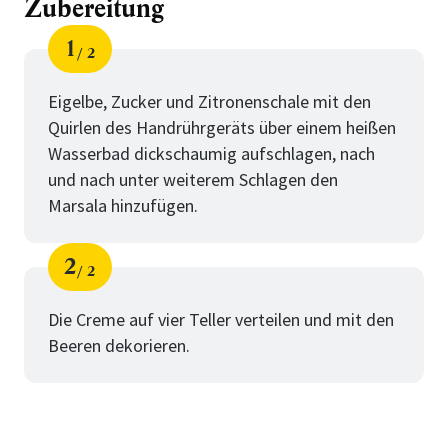
Zubereitung
1
2
Schritt
von
Eigelbe, Zucker und Zitronenschale mit den
Quirlen des Handrührgeräts über einem heißen
Wasserbad dickschaumig aufschlagen, nach
und nach unter weiterem Schlagen den
Marsala hinzufügen.
2
2
Schritt
von
Die Creme auf vier Teller verteilen und mit den
Beeren dekorieren.