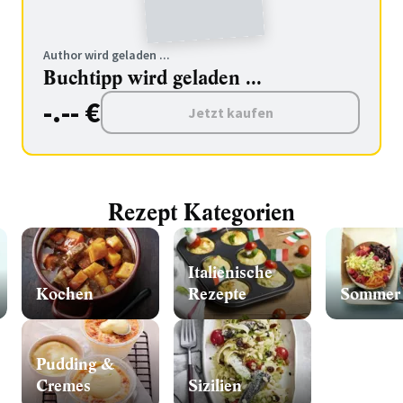
Author wird geladen ...
Buchtipp wird geladen ...
-.-- €
Jetzt kaufen
Rezept Kategorien
Italienische
Kochen
Rezepte
Sommer
Pudding &
Cremes
Sizilien