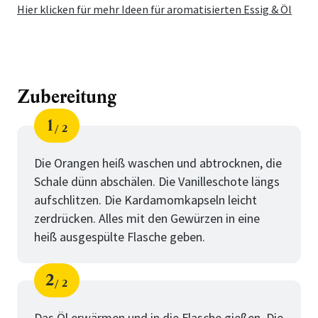
Hier klicken für mehr Ideen für aromatisierten Essig & Öl
Zubereitung
1
2
Schritt
von
Die Orangen heiß waschen und abtrocknen, die
Schale dünn abschälen. Die Vanilleschote längs
aufschlitzen. Die Kardamomkapseln leicht
zerdrücken. Alles mit den Gewürzen in eine
heiß ausgespülte Flasche geben.
2
2
Schritt
von
Das Öl erwärmen und in die Flasche gießen. Die