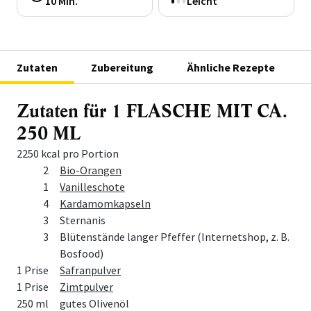
10 Min.
Leicht
Zutaten
Zubereitung
Ähnliche Rezepte
Zutaten für 1 FLASCHE MIT CA.
250 ML
2250 kcal pro Portion
Menge
Zutat
2
Bio-Orangen
1
Vanilleschote
4
Kardamomkapseln
3
Sternanis
3
Blütenstände langer Pfeffer (Internetshop, z. B.
Bosfood)
1 Prise
Safranpulver
1 Prise
Zimtpulver
250 ml
gutes Olivenöl