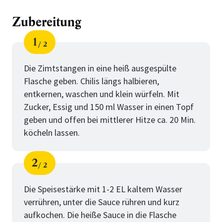
Zubereitung
1
2
Schritt
von
Die Zimtstangen in eine heiß ausgespülte
Flasche geben. Chilis längs halbieren,
entkernen, waschen und klein würfeln. Mit
Zucker, Essig und 150 ml Wasser in einen Topf
geben und offen bei mittlerer Hitze ca. 20 Min.
köcheln lassen.
2
2
Schritt
von
Die Speisestärke mit 1-2 EL kaltem Wasser
verrühren, unter die Sauce rühren und kurz
aufkochen. Die heiße Sauce in die Flasche