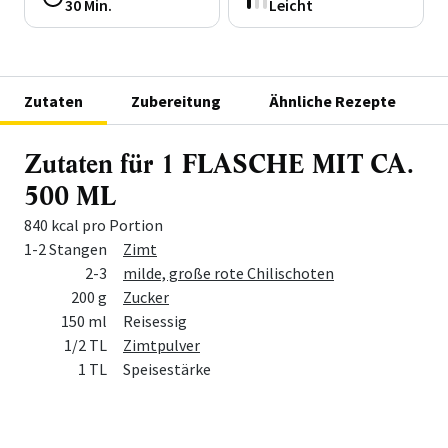
30 Min.
Leicht
Zutaten
Zubereitung
Ähnliche Rezepte
Zutaten für 1 FLASCHE MIT CA.
500 ML
840 kcal pro Portion
Menge
Zutat
1-2 Stangen
Zimt
2-3
milde, große rote Chilischoten
200 g
Zucker
150 ml
Reisessig
1/2 TL
Zimtpulver
1 TL
Speisestärke