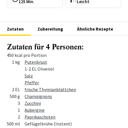
125 Min.
Leicht
Zutaten
Zubereitung
Ähnliche Rezepte
Zutaten für 4 Personen:
450 kcal pro Portion
Menge
Zutat
1 kg
Putenbrust
1-2 EL Olivenöl
Salz
Pfeffer
2 EL
frische Thymianblättchen
500 g
Champignons
3
Zucchini
1
Aubergine
2
Paprikaschoten
500 ml
Geflügelbrühe (Instant)