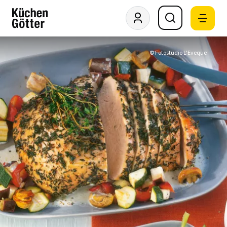
© Fotostudio L'Eveque