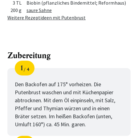
3 TL
Biobin (pflanzliches Bindemittel; Reformhaus)
200 g
saure Sahne
Weitere Rezeptideen mit Putenbrust
Zubereitung
1
4
Schritt
von
Den Backofen auf 175° vorheizen. Die
Putenbrust waschen und mit Küchenpapier
abtrocknen. Mit dem Öl einpinseln, mit Salz,
Pfeffer und Thymian würzen und in einen
Bräter setzen. Im heißen Backofen (unten,
Umluft 160°) ca. 45 Min. garen.