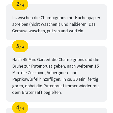
2
4
Schritt
von
Inzwischen die Champignons mit Küchenpapier
abreiben (nicht waschen!) und halbieren. Das
Gemüse waschen, putzen und würfeln.
3
4
Schritt
von
Nach 45 Min. Garzeit die Champignons und die
Brühe zur Putenbrust geben, nach weiteren 15
Min. die Zucchini-, Auberginen- und
Paprikawürfel hinzufügen. In ca. 30 Min. fertig
garen, dabei die Putenbrust immer wieder mit
dem Bratensaft begießen.
4
4