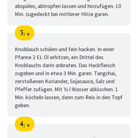
abspülen, abtropfen lassen und hinzufügen. 10
Min. zugedeckt bei mittlerer Hitze garen.
3
4
Schritt
von
Knoblauch schälen und fein hacken. In einer
Pfanne 2 EL Öl erhitzen, ein Drittel des
Knoblauchs darin anbraten. Das Hackfleisch
zugeben und in etwa 3 Min. garen. Tangchai,
zerstoßenen Koriander, Sojasauce, Salz und
Pfeffer zufügen. Mit ½ l Wasser ablöschen. 1
Min. köcheln lassen, dann zum Reis in den Topf
geben.
4
4
Schritt
von