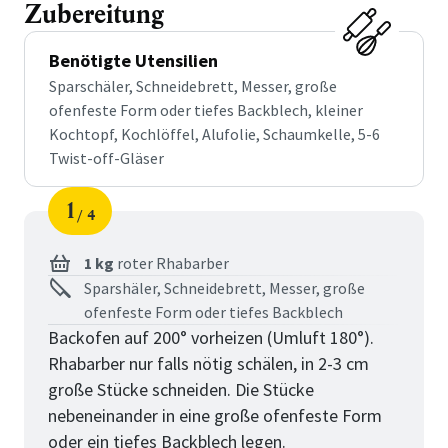
Zubereitung
Benötigte Utensilien
Sparschäler, Schneidebrett, Messer, große
ofenfeste Form oder tiefes Backblech, kleiner
Kochtopf, Kochlöffel, Alufolie, Schaumkelle, 5-6
Twist-off-Gläser
1
4
Schritt
von
1 kg
roter Rhabarber
Sparshäler, Schneidebrett, Messer, große
ofenfeste Form oder tiefes Backblech
Backofen auf 200° vorheizen (Umluft 180°).
Rhabarber nur falls nötig schälen, in 2-3 cm
große Stücke schneiden. Die Stücke
nebeneinander in eine große ofenfeste Form
oder ein tiefes Backblech legen.