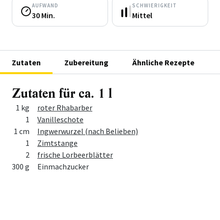
AUFWAND
SCHWIERIGKEIT
30 Min.
Mittel
Zutaten
Zubereitung
Ähnliche Rezepte
Zutaten für ca. 1 l
Menge
Zutat
1 kg
roter Rhabarber
1
Vanilleschote
1 cm
Ingwerwurzel (nach Belieben)
1
Zimtstange
2
frische Lorbeerblätter
300 g
Einmachzucker