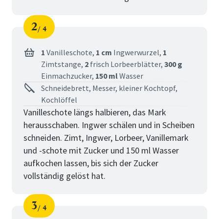
2
4
Schritt
von
1
Vanilleschote,
1 cm
Ingwerwurzel,
1
Zimtstange,
2
frisch Lorbeerblätter,
300 g
Einmachzucker,
150 ml
Wasser
Schneidebrett, Messer, kleiner Kochtopf,
Kochlöffel
Vanilleschote längs halbieren, das Mark
herausschaben. Ingwer schälen und in Scheiben
schneiden. Zimt, Ingwer, Lorbeer, Vanillemark
und -schote mit Zucker und 150 ml Wasser
aufkochen lassen, bis sich der Zucker
vollständig gelöst hat.
3
4
Schritt
von