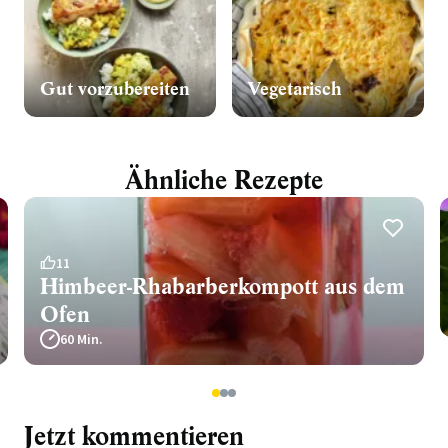
Gut vorzubereiten
Vegetarisch
Ähnliche Rezepte
11
Himbeer-Rhabarberkompott aus dem
Ofen
60 Min.
1
2
3
Jetzt kommentieren