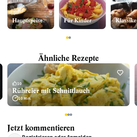
Hauptspeise
Für Kinder
Klassike
1
2
Ähnliche Rezepte
10
Rühreier mit Schnittlauch
10 Min.
1
2
3
Jetzt kommentieren
Registrieren
oder
Anmelden