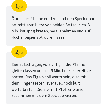
1
2
Schritt
von
Öl in einer Pfanne erhitzen und den Speck darin
bei mittlerer Hitze von beiden Seiten in ca. 3
Min. knusprig braten, herausnehmen und auf
Küchenpapier abtropfen lassen.
2
2
Schritt
von
Eier aufschlagen, vorsichtig in die Pfanne
gleiten lassen und ca. 5 Min. bei kleiner Hitze
braten. Das Eigelb soll warm sein, dies mit
dem Finger testen, eventuell noch kurz
weiterbraten. Die Eier mit Pfeffer würzen,
zusammen mit dem Speck servieren.