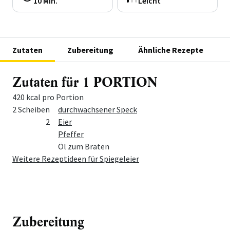
10 Min.
Leicht
Zutaten
Zubereitung
Ähnliche Rezepte
Zutaten für 1 PORTION
420 kcal pro Portion
Menge
Zutat
2 Scheiben
durchwachsener Speck
2
Eier
Pfeffer
Öl zum Braten
Weitere Rezeptideen für Spiegeleier
Zubereitung