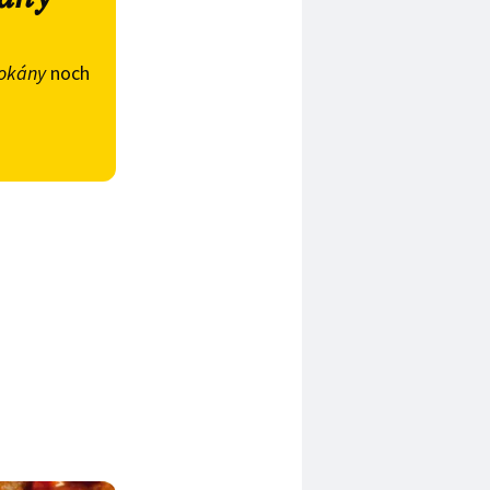
Tokány
noch