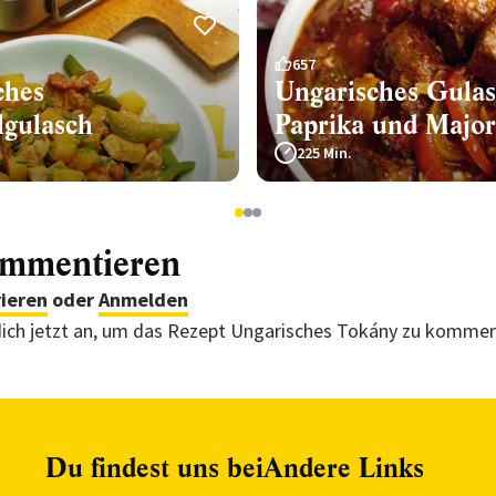
657
ches
Ungarisches Gulas
lgulasch
Paprika und Majo
225 Min.
1
2
3
ommentieren
rieren
oder
Anmelden
ich jetzt an, um das Rezept Ungarisches Tokány zu kommen
Du findest uns bei
Andere Links