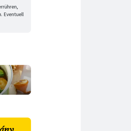
rrühren,
. Eventuell
kány