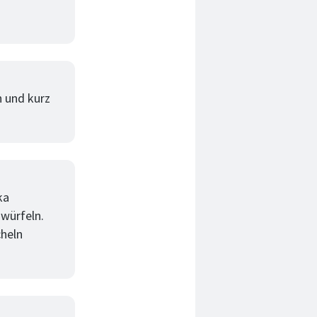
n und kurz
ka
würfeln.
cheln