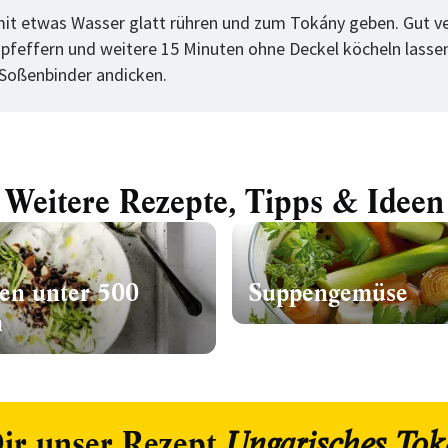
t etwas Wasser glatt rühren und zum Tokány geben. Gut ve
 pfeffern und weitere 15 Minuten ohne Deckel köcheln lassen
Soßenbinder andicken.
Weitere Rezepte, Tipps & Ideen
en unter 500
Suppengemüse
n
ir unser Rezept
Ungarisches To