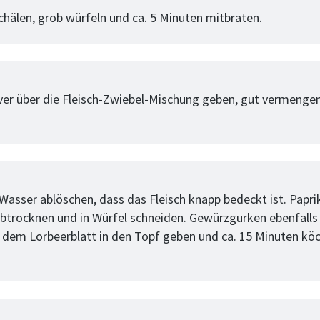
chälen, grob würfeln und ca. 5 Minuten mitbraten.
tt
ver über die Fleisch-Zwiebel-Mischung geben, gut vermenge
tt
 Wasser ablöschen, dass das Fleisch knapp bedeckt ist. Papri
btrocknen und in Würfel schneiden. Gewürzgurken ebenfalls 
 dem Lorbeerblatt in den Topf geben und ca. 15 Minuten kö
tt