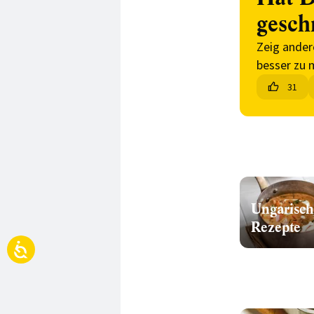
gesch
Zeig ander
besser zu 
31
Ungarisch
Rezepte