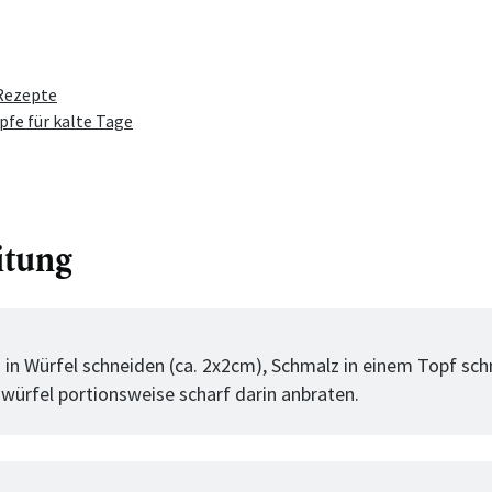
-Rezepte
pfe für kalte Tage
itung
tt
h in Würfel schneiden (ca. 2x2cm), Schmalz in einem Topf sc
hwürfel portionsweise scharf darin anbraten.
tt