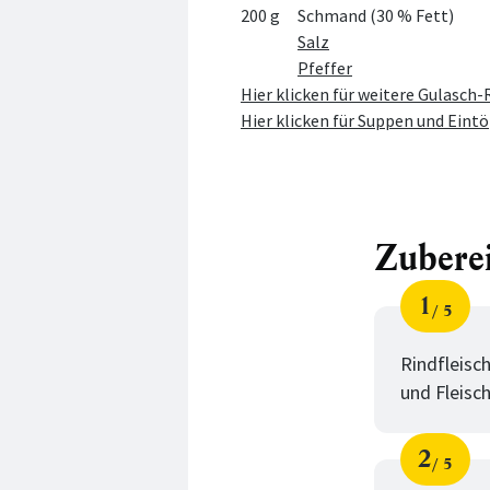
200 g
Schmand (30 % Fett)
Salz
Pfeffer
Hier klicken für weitere Gulasch
Hier klicken für Suppen und Eintö
Zubere
1
5
Schri
von
Rindfleisc
und Fleisc
2
5
Schri
von