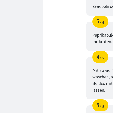
Zwiebeln s
3
5
Schri
von
Paprikapul
mitbraten.
4
5
Schri
von
Mit so viel
waschen, a
Beides mit
lassen.
5
5
Schri
von