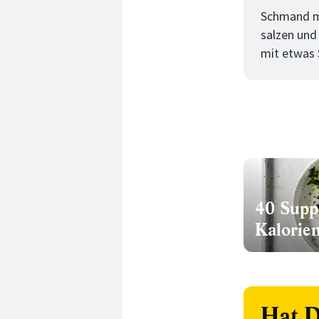
Schmand mi
salzen und
mit etwas 
40 Supp
Kalorie
Hat D