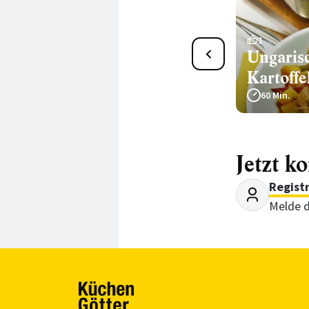
Veganes Gulasch mit
1
Ungaris
Sojafleisch
Kartoffe
70 Min.
60 Min.
Jetzt k
Regist
Melde d