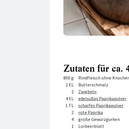
Zutaten für ca.
Menge
Zutat
800 g
Rindfleisch ohne Knochen
1 EL
Butterschmalz
2
Zwiebeln
4 EL
edelsüßes Paprikapulver
1 TL
scharfes Paprikapulver
2
rote Paprika
4
große Gewürzgurken
1
Lorbeerblatt