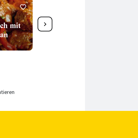
Veganes Gulasch mit
ch mit
Sojafleisch
ran
70 Min.
tieren