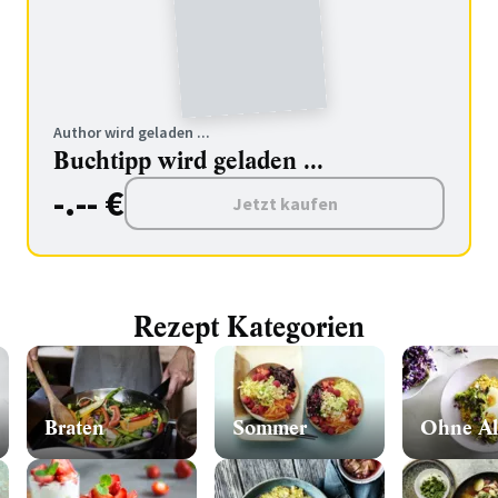
Author wird geladen ...
Buchtipp wird geladen ...
-.-- €
Jetzt kaufen
Rezept Kategorien
Braten
Sommer
Ohne Al