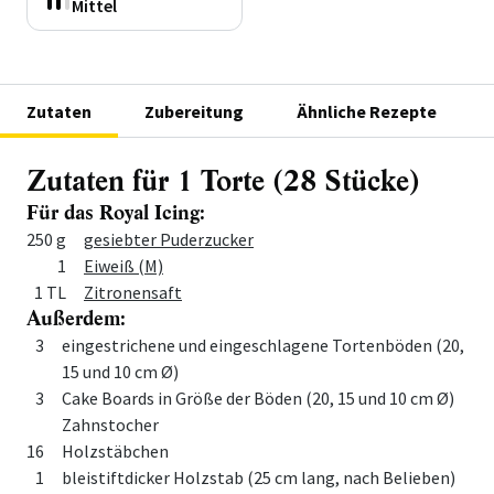
Mittel
Zutaten
Zubereitung
Ähnliche Rezepte
Zutaten für 1 Torte (28 Stücke)
Für das Royal Icing:
Menge
Zutat
250 g
gesiebter Puderzucker
1
Eiweiß (M)
1 TL
Zitronensaft
Außerdem:
Menge
Zutat
3
eingestrichene und eingeschlagene Tortenböden (20,
15 und 10 cm Ø)
3
Cake Boards in Größe der Böden (20, 15 und 10 cm Ø)
Zahnstocher
16
Holzstäbchen
1
bleistiftdicker Holzstab (25 cm lang, nach Belieben)