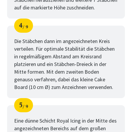
auf die markierte Höhe zuschneiden.
4
9
Schritt
von
Die Stäbchen dann im angezeichneten Kreis
verteilen. Für optimale Stabilität die Stäbchen
in regelmäßigem Abstand am Kreisrand
platzieren und ein Stäbchen-Dreieck in der
Mitte formen. Mit dem zweiten Boden
genauso verfahren, dabei das kleine Cake
Board (10 cm Ø) zum Anzeichnen verwenden.
5
9
Schritt
von
Eine dünne Schicht Royal Icing in der Mitte des
angezeichneten Bereichs auf dem großen