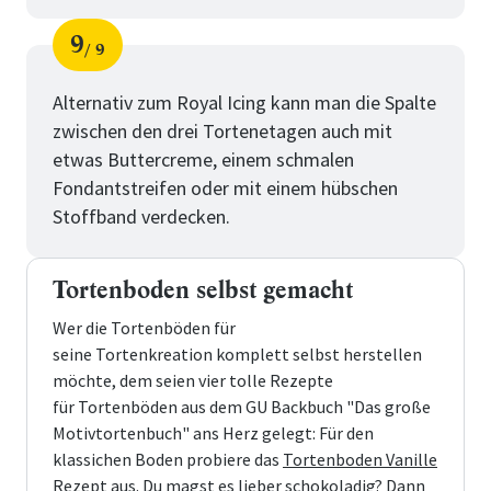
9
9
Schritt
von
Alternativ zum Royal Icing kann man die Spalte
zwischen den drei Tortenetagen auch mit
etwas Buttercreme, einem schmalen
Fondantstreifen oder mit einem hübschen
Stoffband verdecken.
Tortenboden selbst gemacht
Wer die Tortenböden für
seine Tortenkreation komplett selbst herstellen
möchte, dem seien vier tolle Rezepte
für Tortenböden aus dem GU Backbuch "Das große
Motivtortenbuch" ans Herz gelegt: Für den
klassichen Boden probiere das
Tortenboden Vanille
Rezept
aus. Du magst es lieber schokoladig? Dann