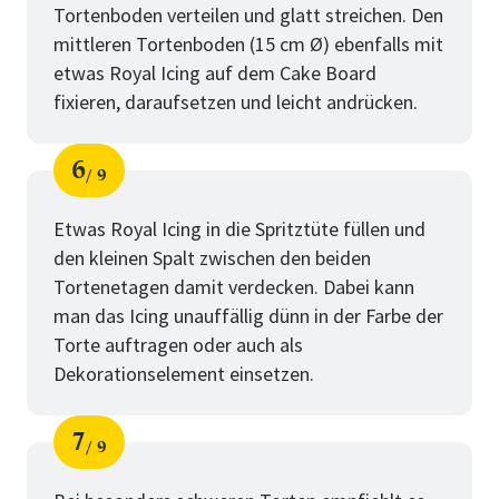
Tortenboden verteilen und glatt streichen. Den
mittleren Tortenboden (15 cm Ø) ebenfalls mit
etwas Royal Icing auf dem Cake Board
fixieren, daraufsetzen und leicht andrücken.
6
9
Schritt
von
Etwas Royal Icing in die Spritztüte füllen und
den kleinen Spalt zwischen den beiden
Tortenetagen damit verdecken. Dabei kann
man das Icing unauffällig dünn in der Farbe der
Torte auftragen oder auch als
Dekorationselement einsetzen.
7
9
Schritt
von