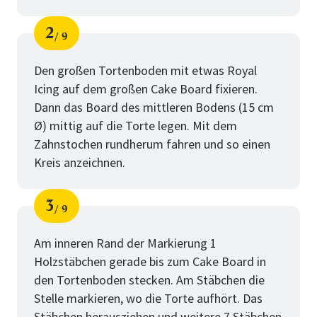
2
9
Schritt
von
Den großen Tortenboden mit etwas Royal
Icing auf dem großen Cake Board fixieren.
Dann das Board des mittleren Bodens (15 cm
Ø) mittig auf die Torte legen. Mit dem
Zahnstochen rundherum fahren und so einen
Kreis anzeichnen.
3
9
Schritt
von
Am inneren Rand der Markierung 1
Holzstäbchen gerade bis zum Cake Board in
den Tortenboden stecken. Am Stäbchen die
Stelle markieren, wo die Torte aufhört. Das
Stäbchen herausziehen und weitere 7 Stäbchen