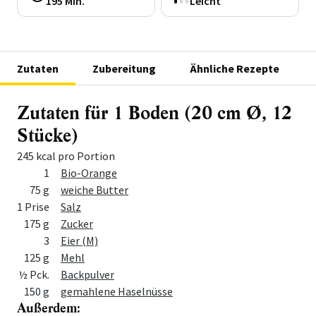
195 Min.
Leicht
Zutaten
Zubereitung
Ähnliche Rezepte
Zutaten für 1 Boden (20 cm Ø, 12
Stücke)
245 kcal pro Portion
Menge
Zutat
1
Bio-Orange
75 g
weiche Butter
1 Prise
Salz
175 g
Zucker
3
Eier (M)
125 g
Mehl
½ Pck.
Backpulver
150 g
gemahlene Haselnüsse
Außerdem: