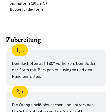
Menge
Zutat
Springform (20 cm Ø)
Butter für die Form
Zubereitung
1
3
Schritt
von
Den Backofen auf 180° vorheizen. Den Boden
der Form mit Backpapier auslegen und den
Rand einfetten.
2
3
Schritt
von
Die Orange heiß abwaschen und abtrocknen.
Die Schale abreiben und ca. 80 ml Saft