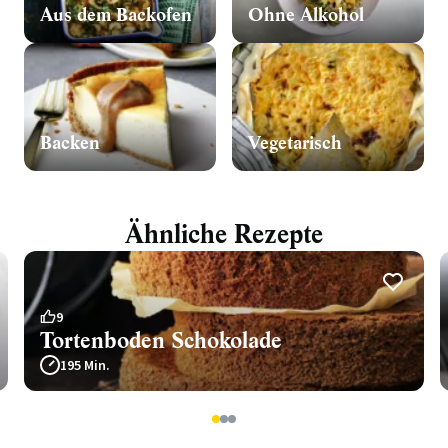
Aus dem Backofen
Ohne Alkohol
Backen
Vegetarisch
Ähnliche Rezepte
9
Tortenboden Schokolade
195 Min.
1
2
3