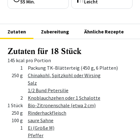
55 Min.
Leicht
Zutaten
Zubereitung
Ähnliche Rezepte
Zutaten für 18 Stück
145 kcal pro Portion
Menge
Zutat
1
Packung TK-Blätterteig (450 g, 6 Platten)
250 g
Chinakohl, Spitzkohl oder Wirsing
Salz
1/2 Bund Petersilie
2
Knoblauchzehen oder 1 Schalotte
1 Stück
Bio-Zitronenschale (etwa 2 cm)
250 g
Rinderhackfleisch
100 g
saure Sahne
1
Ei (Größe M)
Pfeffer