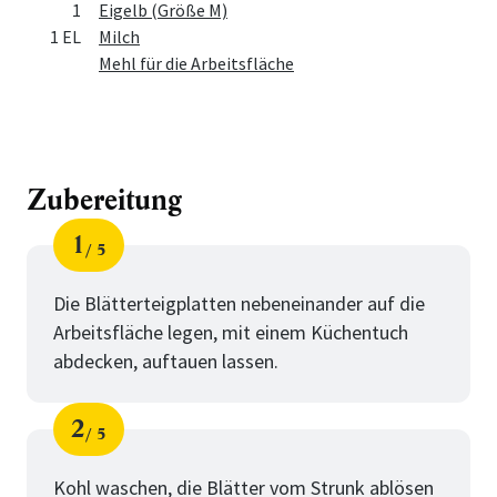
1
Eigelb (Größe M)
1 EL
Milch
Mehl für die Arbeitsfläche
Zubereitung
1
5
Schritt
von
Die Blätterteigplatten nebeneinander auf die
Arbeitsfläche legen, mit einem Küchentuch
abdecken, auftauen lassen.
2
5
Schritt
von
Kohl waschen, die Blätter vom Strunk ablösen