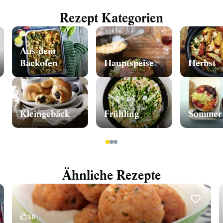
Rezept Kategorien
Aus dem
Backofen
Hauptspeise
Herbst
Kleingebäck
Frühling
Sommer
1
2
3
Ähnliche Rezepte
10