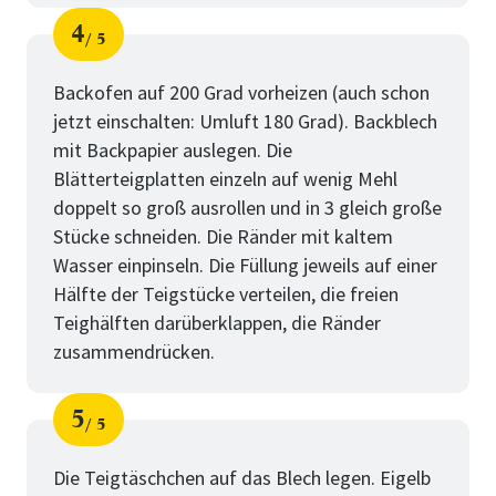
4
5
Schritt
von
Backofen auf 200 Grad vorheizen (auch schon
jetzt einschalten: Umluft 180 Grad). Backblech
mit Backpapier auslegen. Die
Blätterteigplatten einzeln auf wenig Mehl
doppelt so groß ausrollen und in 3 gleich große
Stücke schneiden. Die Ränder mit kaltem
Wasser einpinseln. Die Füllung jeweils auf einer
Hälfte der Teigstücke verteilen, die freien
Teighälften darüberklappen, die Ränder
zusammendrücken.
5
5
Schritt
von
Die Teigtäschchen auf das Blech legen. Eigelb