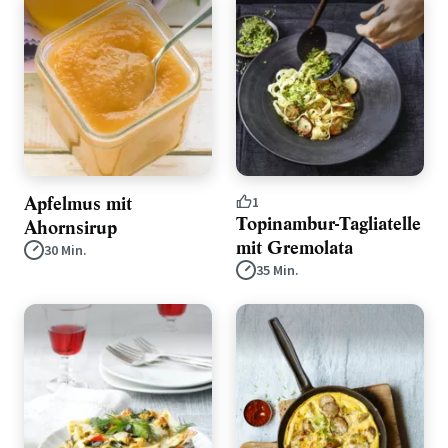
Apfelmus mit
1
Topinambur-Tagliatelle
Ahornsirup
mit Gremolata
30 Min.
35 Min.