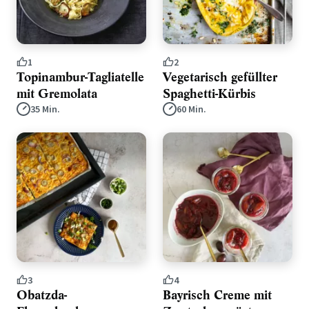
1
2
Topinambur-Tagliatelle
Vegetarisch gefüllter
mit Gremolata
Spaghetti-Kürbis
35 Min.
60 Min.
3
4
Obatzda-
Bayrisch Creme mit