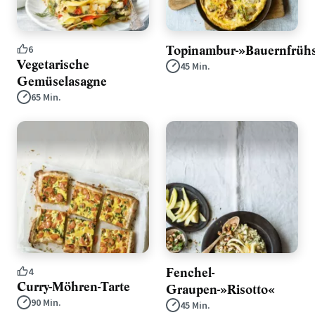
Topinambur-»Bauernfrüh
6
Vegetarische
45 Min.
Gemüselasagne
65 Min.
Fenchel-
4
Curry-Möhren-Tarte
Graupen-»Risotto«
90 Min.
45 Min.