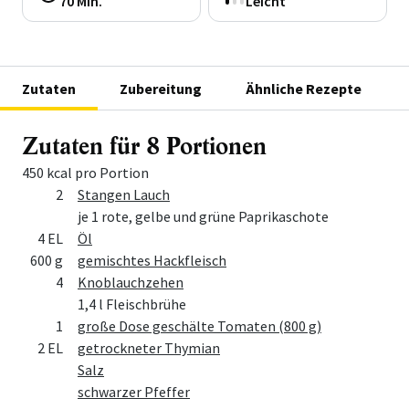
70 Min.
Leicht
Zutaten
Zubereitung
Ähnliche Rezepte
Zutaten für 8 Portionen
450 kcal pro Portion
Menge
Zutat
2
Stangen Lauch
je 1 rote, gelbe und grüne Paprikaschote
4 EL
Öl
600 g
gemischtes Hackfleisch
4
Knoblauchzehen
1,4 l Fleischbrühe
1
große Dose geschälte Tomaten (800 g)
2 EL
getrockneter Thymian
Salz
schwarzer Pfeffer