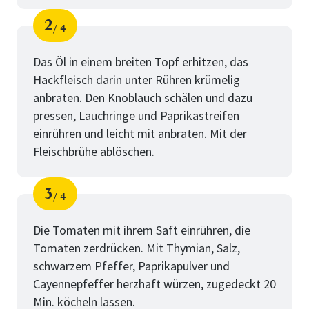
2
4
Schritt
von
Das Öl in einem breiten Topf erhitzen, das
Hackfleisch darin unter Rühren krümelig
anbraten. Den Knoblauch schälen und dazu
pressen, Lauchringe und Paprikastreifen
einrühren und leicht mit anbraten. Mit der
Fleischbrühe ablöschen.
3
4
Schritt
von
Die Tomaten mit ihrem Saft einrühren, die
Tomaten zerdrücken. Mit Thymian, Salz,
schwarzem Pfeffer, Paprikapulver und
Cayennepfeffer herzhaft würzen, zugedeckt 20
Min. köcheln lassen.