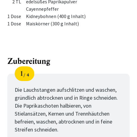
2 TL
edelsüßes Paprikapulver
Cayennepfeffer
1 Dose
Kidneybohnen (400 g Inhalt)
1 Dose
Maiskörner (300 g Inhalt)
Zubereitung
1
4
Schritt
von
Die Lauchstangen aufschlitzen und waschen,
gründlich abtrocknen und in Ringe schneiden.
Die Paprikaschoten halbieren, von
Stielansätzen, Kernen und Trennhäutchen
befreien, waschen, abtrocknen und in feine
Streifen schneiden.