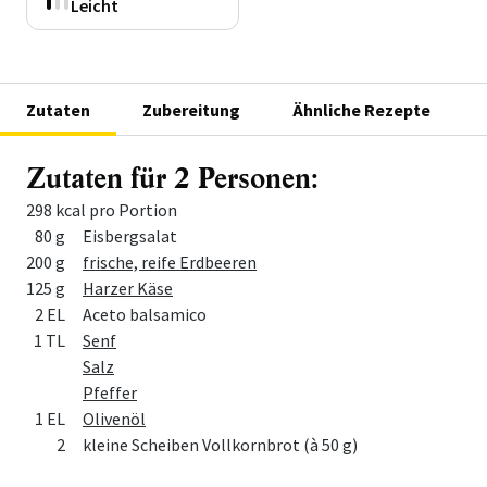
Leicht
Zutaten
Zubereitung
Ähnliche Rezepte
Zutaten für 2 Personen:
298 kcal pro Portion
Menge
Zutat
80 g
Eisbergsalat
200 g
frische, reife Erdbeeren
125 g
Harzer Käse
2 EL
Aceto balsamico
1 TL
Senf
Salz
Pfeffer
1 EL
Olivenöl
2
kleine Scheiben Vollkornbrot (à 50 g)