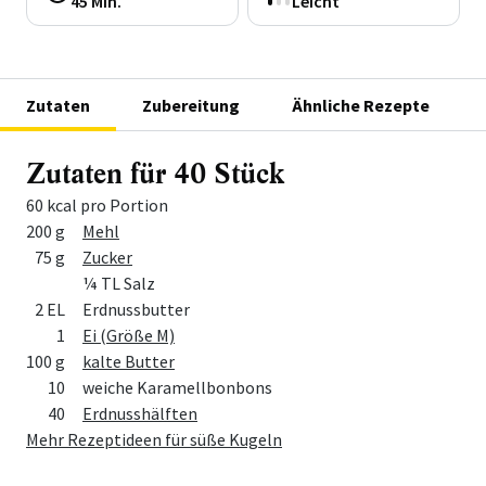
45 Min.
Leicht
Zutaten
Zubereitung
Ähnliche Rezepte
Zutaten für 40 Stück
60 kcal pro Portion
Menge
Zutat
200 g
Mehl
75 g
Zucker
¼ TL Salz
2 EL
Erdnussbutter
1
Ei (Größe M)
100 g
kalte Butter
10
weiche Karamellbonbons
40
Erdnusshälften
Mehr Rezeptideen für süße Kugeln