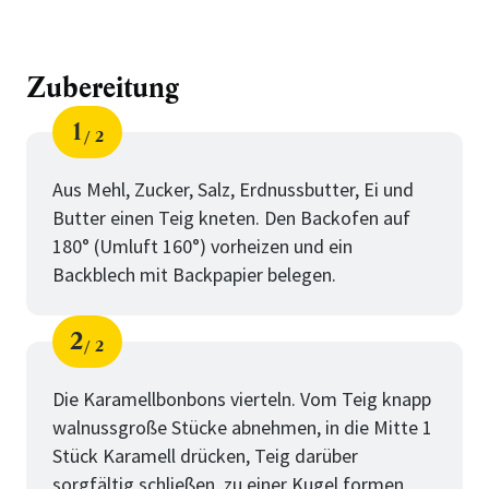
Zubereitung
1
2
Schritt
von
Aus Mehl, Zucker, Salz, Erdnussbutter, Ei und
Butter einen Teig kneten. Den Backofen auf
180° (Umluft 160°) vorheizen und ein
Backblech mit Backpapier belegen.
2
2
Schritt
von
Die Karamellbonbons vierteln. Vom Teig knapp
walnussgroße Stücke abnehmen, in die Mitte 1
Stück Karamell drücken, Teig darüber
sorgfältig schließen, zu einer Kugel formen