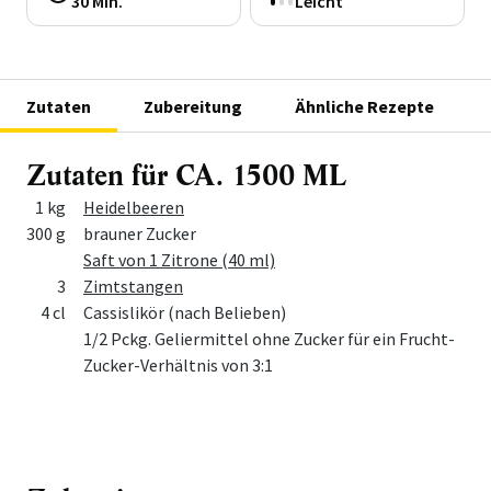
30 Min.
Leicht
Zutaten
Zubereitung
Ähnliche Rezepte
Zutaten für CA. 1500 ML
Menge
Zutat
1 kg
Heidelbeeren
300 g
brauner Zucker
Saft von 1 Zitrone (40 ml)
3
Zimtstangen
4 cl
Cassislikör (nach Belieben)
1/2 Pckg. Geliermittel ohne Zucker für ein Frucht-
Zucker-Verhältnis von 3:1