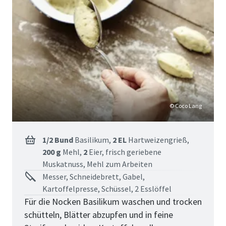
© Coco Lang
1/2 Bund
Basilikum,
2 EL
Hartweizengrieß,
200 g
Mehl,
2
Eier,
frisch geriebene
Muskatnuss,
Mehl zum Arbeiten
Messer, Schneidebrett, Gabel,
Kartoffelpresse, Schüssel, 2 Esslöffel
Für die Nocken Basilikum waschen und trocken
schütteln, Blätter abzupfen und in feine