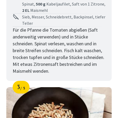
Spinat,
500 g
Kabeljaufilet,
Saft von 1 Zitrone,
2 EL
Maismehl
Sieb, Messer, Schneidebrett, Backpinsel, tiefer
Teller
Für die Pfanne die Tomaten abgießen (Saft
anderweitig verwenden) und in Stücke
schneiden. Spinat verlesen, waschen und in
breite Streifen schneiden. Fisch kalt waschen,
trocken tupfen und in große Stücke schneiden.
Mit etwas Zitronensaft bestreichen und im
Maismehl wenden.
3
5
Schritt
von