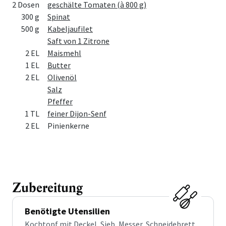
Menge
Zutat
2 Dosen
geschälte Tomaten (à 800 g)
300 g
Spinat
500 g
Kabeljaufilet
Saft von 1 Zitrone
2 EL
Maismehl
1 EL
Butter
2 EL
Olivenöl
Salz
Pfeffer
1 TL
feiner Dijon-Senf
2 EL
Pinienkerne
Zubereitung
Benötigte Utensilien
Kochtopf mit Deckel, Sieb, Messer, Schneidebrett,