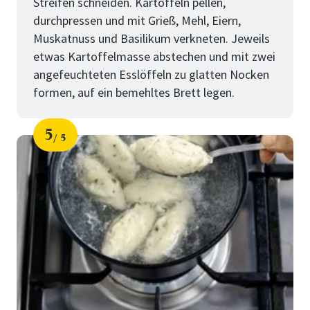
Streifen schneiden. Kartoffeln pellen,
durchpressen und mit Grieß, Mehl, Eiern,
Muskatnuss und Basilikum verkneten. Jeweils
etwas Kartoffelmasse abstechen und mit zwei
angefeuchteten Esslöffeln zu glatten Nocken
formen, auf ein bemehltes Brett legen.
5
5
Schritt
von