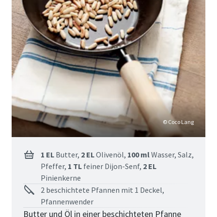
© Coco Lang
1 EL
Butter,
2 EL
Olivenöl,
100 ml
Wasser,
Salz,
Pfeffer,
1 TL
feiner Dijon-Senf,
2 EL
Pinienkerne
2 beschichtete Pfannen mit 1 Deckel,
Pfannenwender
Butter und Öl in einer beschichteten Pfanne