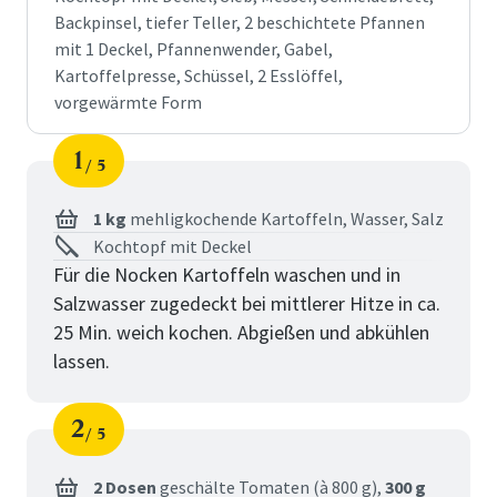
Backpinsel, tiefer Teller, 2 beschichtete Pfannen
mit 1 Deckel, Pfannenwender, Gabel,
Kartoffelpresse, Schüssel, 2 Esslöffel,
vorgewärmte Form
1
5
Schritt
von
1 kg
mehligkochende Kartoffeln,
Wasser,
Salz
Kochtopf mit Deckel
Für die Nocken Kartoffeln waschen und in
Salzwasser zugedeckt bei mittlerer Hitze in ca.
25 Min. weich kochen. Abgießen und abkühlen
lassen.
2
5
Schritt
von
2 Dosen
geschälte Tomaten (à 800 g),
300 g