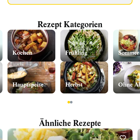
Rezept Kategorien
Kochen
Frühling
Sommer
Hauptspeise
Herbst
Ohne Al
1
2
Ähnliche Rezepte