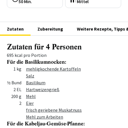
50 Min.
Mittel
Zutaten
Zubereitung
Weitere Rezepte, Tipps 
Zutaten für 4 Personen
695 kcal pro Portion
Für die Basilikumnocken:
Menge
Zutat
1 kg
mehligkochende Kartoffeln
Salz
½ Bund
Basilikum
2 EL
Hartweizengrieß
200 g
Mehl
2
Eier
frisch geriebene Muskatnuss
Mehl zum Arbeiten
Für die Kabeljau-Gemüse-Pfanne: