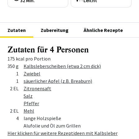
32 Min.
Leicht
Zutaten
Zubereitung
Ähnliche Rezepte
Zutaten für 4 Personen
175 kcal pro Portion
Menge
Zutat
350 g
Kalbsleberscheiben (etwa 2 cm dick)
1
Zwiebel
1
säuerlicher Apfel (z.B. Breaburn)
2 EL
Zitronensaft
Salz
Pfeffer
2 EL
Mehl
4
lange Holzspieße
Alufolie und Öl zum Grillen
Hier klicken für weitere Rezeptideen mit Kalbsleber