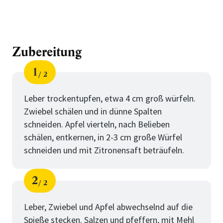
Zubereitung
1
2
Schritt
von
Leber trockentupfen, etwa 4 cm groß würfeln.
Zwiebel schälen und in dünne Spalten
schneiden. Apfel vierteln, nach Belieben
schälen, entkernen, in 2-3 cm große Würfel
schneiden und mit Zitronensaft beträufeln.
2
2
Schritt
von
Leber, Zwiebel und Apfel abwechselnd auf die
Spieße stecken. Salzen und pfeffern, mit Mehl