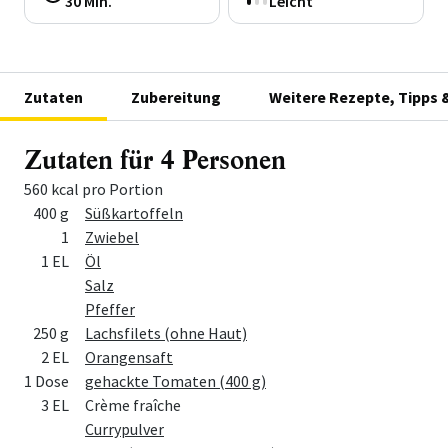
30 Min.
Leicht
Zutaten
Zubereitung
Weitere Rezepte, Tipps 
Zutaten für 4 Personen
560 kcal pro Portion
Menge
Zutat
400 g
Süßkartoffeln
1
Zwiebel
1 EL
Öl
Salz
Pfeffer
250 g
Lachsfilets (ohne Haut)
2 EL
Orangensaft
1 Dose
gehackte Tomaten (400 g)
3 EL
Crème fraîche
Currypulver