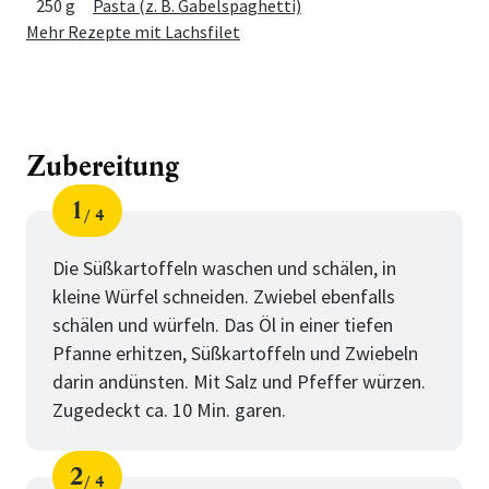
250 g
Pasta (z. B. Gabelspaghetti)
Mehr Rezepte mit Lachsfilet
Zubereitung
1
4
Schritt
von
Die Süßkartoffeln waschen und schälen, in
kleine Würfel schneiden. Zwiebel ebenfalls
schälen und würfeln. Das Öl in einer tiefen
Pfanne erhitzen, Süßkartoffeln und Zwiebeln
darin andünsten. Mit Salz und Pfeffer würzen.
Zugedeckt ca. 10 Min. garen.
2
4