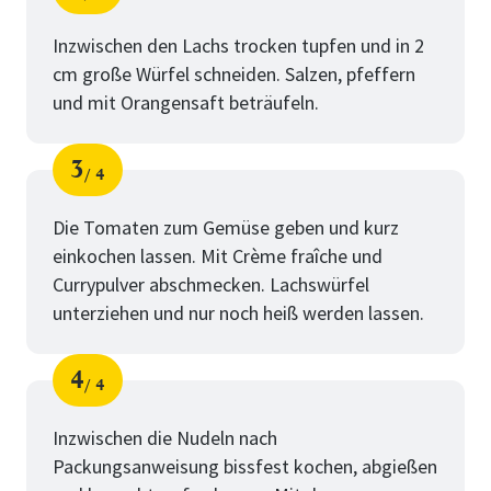
Schritt
von
Inzwischen den Lachs trocken tupfen und in 2
cm große Würfel schneiden. Salzen, pfeffern
und mit Orangensaft beträufeln.
3
4
Schritt
von
Die Tomaten zum Gemüse geben und kurz
einkochen lassen. Mit Crème fraîche und
Currypulver abschmecken. Lachswürfel
unterziehen und nur noch heiß werden lassen.
4
4
Schritt
von
Inzwischen die Nudeln nach
Packungsanweisung bissfest kochen, abgießen