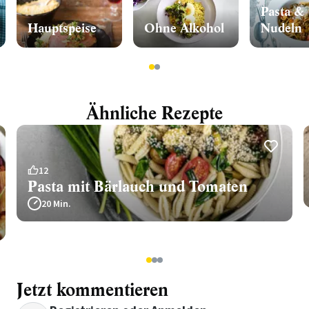
Pasta &
Hauptspeise
Ohne Alkohol
Nudeln
1
2
Ähnliche Rezepte
12
Pasta mit Bärlauch und Tomaten
20 Min.
1
2
3
Jetzt kommentieren