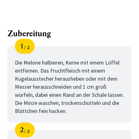
Zubereitung
1
2
Schritt
von
Die Melone halbieren, Kerne mit einem Löffel
entfernen. Das Fruchtfleisch mit einem
Kugelausstecher herausheben oder mit dem
Messer herausschneiden und 1 cm groß
würfeln, dabei einen Rand an der Schale lassen.
Die Minze waschen, trockenschütteln und die
Blättchen fein hacken.
2
2
Schritt
von