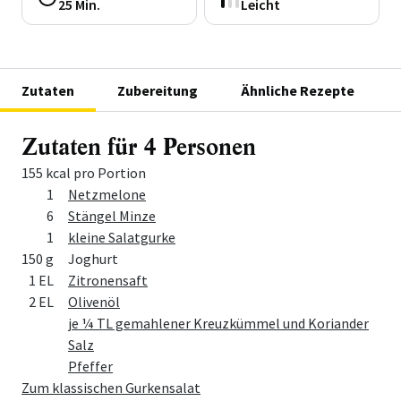
25 Min.
Leicht
Zutaten
Zubereitung
Ähnliche Rezepte
Zutaten für 4 Personen
155 kcal pro Portion
Menge
Zutat
1
Netzmelone
6
Stängel Minze
1
kleine Salatgurke
150 g
Joghurt
1 EL
Zitronensaft
2 EL
Olivenöl
je ¼ TL gemahlener Kreuzkümmel und Koriander
Salz
Pfeffer
Zum klassischen Gurkensalat