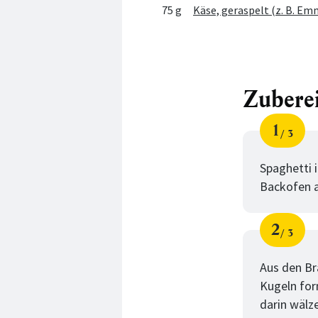
75 g
Käse, geraspelt (z. B. Em
Zubere
1
3
Schri
von
Spaghetti 
Backofen a
2
3
Schri
von
Aus den Br
Kugeln for
darin wälz