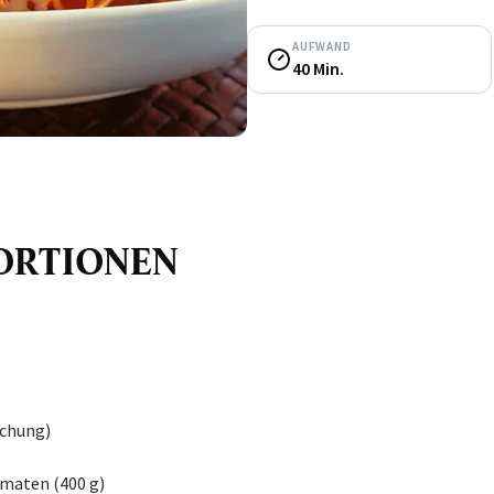
AUFWAND
40 Min.
 PORTIONEN
schung)
maten (400 g)