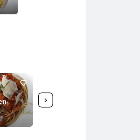
6
en-
Nudel-Frittata mit Mangold
55 Min.