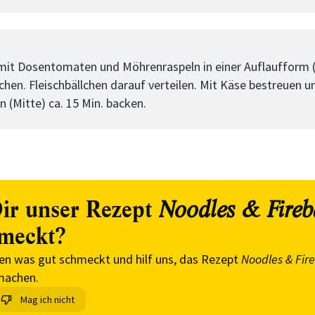
tt
mit Dosentomaten und Möhrenraspeln in einer Auflaufform (1
chen. Fleischbällchen darauf verteilen. Mit Käse bestreuen u
 (Mitte) ca. 15 Min. backen.
ir unser Rezept
Noodles & Fireb
meckt?
en was gut schmeckt und hilf uns, das Rezept
Noodles & Fire
machen.
Mag ich nicht