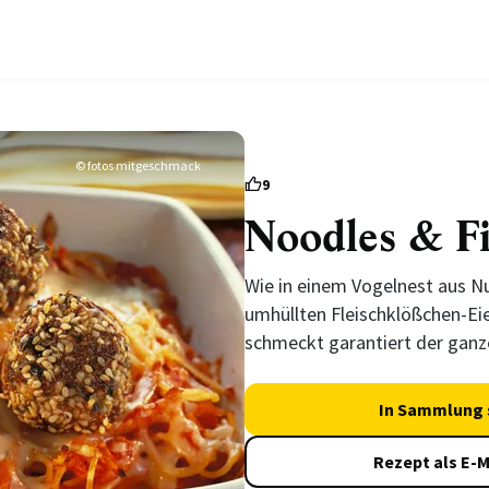
© fotos mitgeschmack
9
Noodles & Fi
Wie in einem Vogelnest aus N
umhüllten Fleischklößchen-Eie
schmeckt garantiert der ganze
In Sammlung 
Rezept als E-M