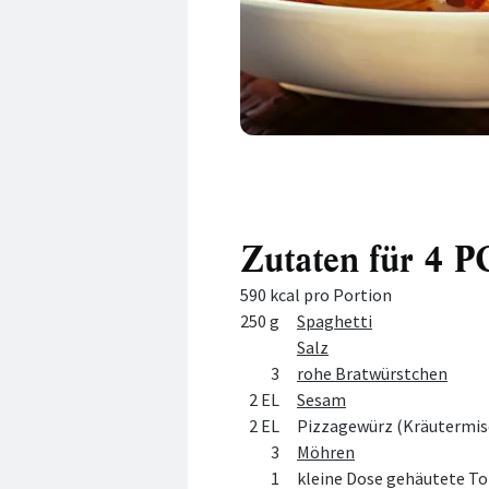
Zutaten für 4
590 kcal pro Portion
Menge
Zutat
250 g
Spaghetti
Salz
3
rohe Bratwürstchen
2 EL
Sesam
2 EL
Pizzagewürz (Kräutermi
3
Möhren
1
kleine Dose gehäutete To