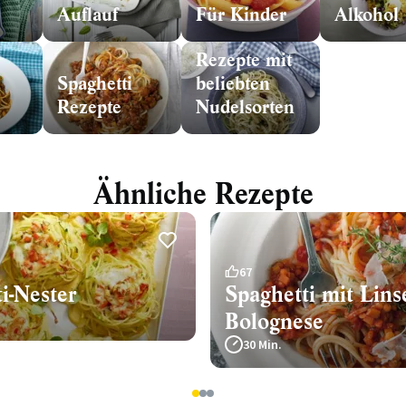
Auflauf
Für Kinder
Alkohol
Rezepte mit
Spaghetti
beliebten
Rezepte
Nudelsorten
Ähnliche Rezepte
67
i-Nester
Spaghetti mit Lins
Bolognese
30 Min.
1
2
3