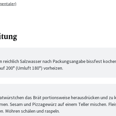
mentaler)
itung
tt
in reichlich Salzwasser nach Packungsangabe bissfest koche
uf 200° (Umluft 180°) vorheizen.
tt
atwürstchen das Brät portionsweise herausdrücken und zu k
men. Sesam und Pizzagewürz auf einem Teller mischen. Flei
en. Möhren schälen und raspeln.