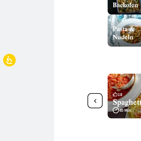
Backofen
Pasta &
Nudeln
6
18
Nudel-Frittata mit Mangold
Spaghett
55 Min.
45 Min.