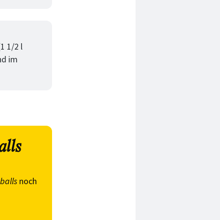
 1/2 l
nd im
alls
balls
noch