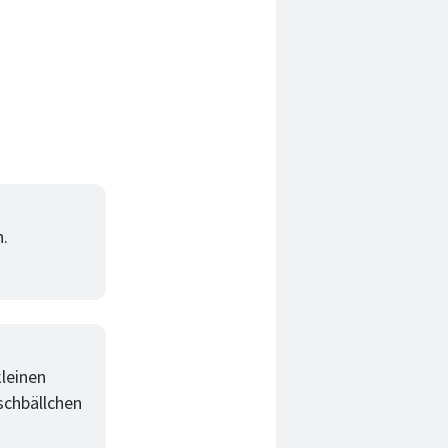
n.
leinen
schbällchen