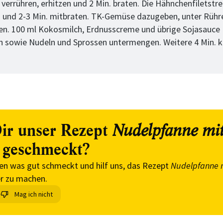
verrühren, erhitzen und 2 Min. braten. Die Hähnchenfiletstre
 und 2-3 Min. mitbraten. TK-Gemüse dazugeben, unter Rühre
en. 100 ml Kokosmilch, Erdnusscreme und übrige Sojasauce
n sowie Nudeln und Sprossen untermengen. Weitere 4 Min. 
ir unser Rezept
Nudelpfanne mi
geschmeckt?
en was gut schmeckt und hilf uns, das Rezept
Nudelpfanne 
r zu machen.
Mag ich nicht