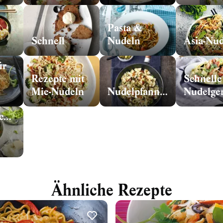
Pasta &
Schnell
Nudeln
Asia-Nu
ür
Rezepte mit
Schnelle
Mie-Nudeln
Nudelpfannen
chte
Ähnliche Rezepte