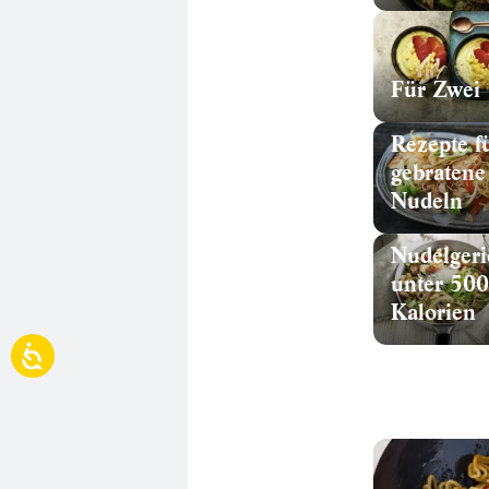
Für Zwei
Rezepte f
gebratene
Nudeln
Nudelgeri
unter 500
Kalorien