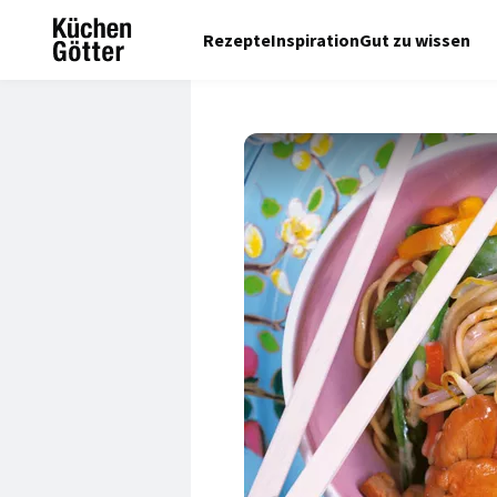
Rezepte
Inspiration
Gut zu wissen