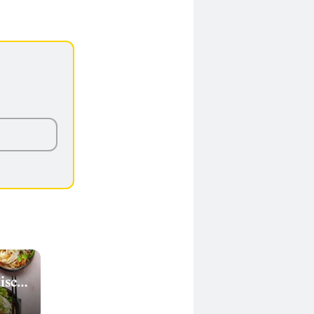
ische