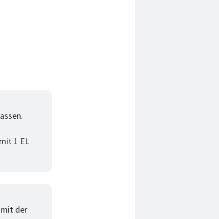
lassen.
 mit 1 EL
 mit der