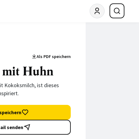
Als PDF speichern
 mit Huhn
it Kokoksmilch, ist dieses
spiriert.
speichern
ail senden