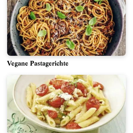
Vegane Pastagerichte