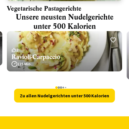
Vegetarische Pastagerichte
Unsere neusten Nudelgerichte
unter 500 Kalorien
2
Ravioli-Carpaccio
115 Min.
1
2
3
4
5
Zu allen Nudelgerichten unter 500 Kalorien