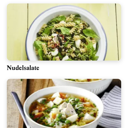
Nudelsalate