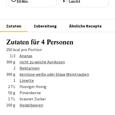
50 Min.
Leicht
Zutaten
Zubereitung
Ähnliche Rezepte
Zutaten für 4 Personen
250 kcal pro Portion
Menge
Zutat
1/2
Ananas
300 g
nicht zu weiche Aprikosen
2
Nektarinen
300 g
kernlose weiße oder blaue Weintrauben
1
Limette
2 TL
flüssiger Honig
50 g
Pinienkerne
1 TL
brauner Zucker
100 g
Heidelbeeren