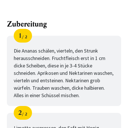
Zubereitung
1
2
Schritt
von
Die Ananas schälen, vierteln, den Strunk
herausschneiden. Fruchtfleisch erst in 1 cm
dicke Scheiben, diese in je 3-4 Stücke
schneiden. Aprikosen und Nektarinen waschen,
vierteln und entsteinen. Nektarinen grob
würfeln. Trauben waschen, dicke halbieren.
Alles in einer Schüssel mischen.
2
2
Schritt
von
Limette auspressen, den Saft mit Honig