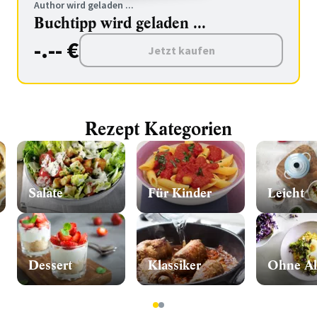
Author wird geladen ...
Buchtipp wird geladen ...
-.-- €
Jetzt kaufen
Rezept Kategorien
Salate
Für Kinder
Leicht
Dessert
Klassiker
Ohne Al
1
2