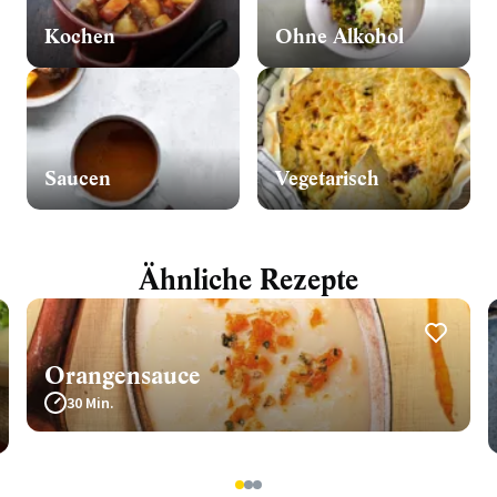
Kochen
Ohne Alkohol
Saucen
Vegetarisch
Ähnliche Rezepte
Orangensauce
30 Min.
1
2
3