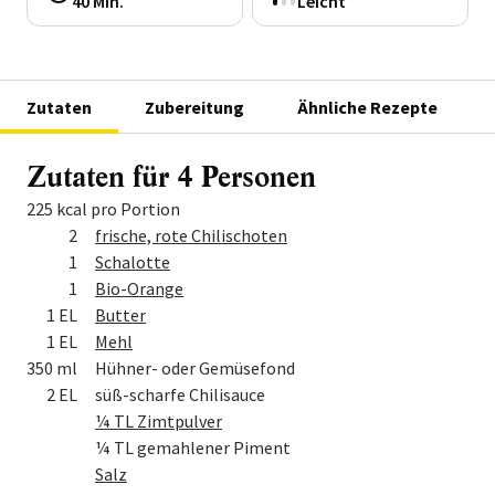
40 Min.
Leicht
Zutaten
Zubereitung
Ähnliche Rezepte
Zutaten für 4 Personen
225 kcal pro Portion
Menge
Zutat
2
frische, rote Chilischoten
1
Schalotte
1
Bio-Orange
1 EL
Butter
1 EL
Mehl
350 ml
Hühner- oder Gemüsefond
2 EL
süß-scharfe Chilisauce
¼ TL Zimtpulver
¼ TL gemahlener Piment
Salz