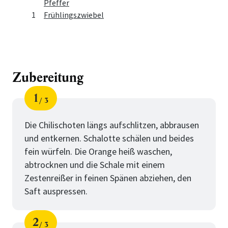
Pfeffer
1
Frühlingszwiebel
Zubereitung
1
3
Schritt
von
Die Chilischoten längs aufschlitzen, abbrausen
und entkernen. Schalotte schälen und beides
fein würfeln. Die Orange heiß waschen,
abtrocknen und die Schale mit einem
Zestenreißer in feinen Spänen abziehen, den
Saft auspressen.
2
3