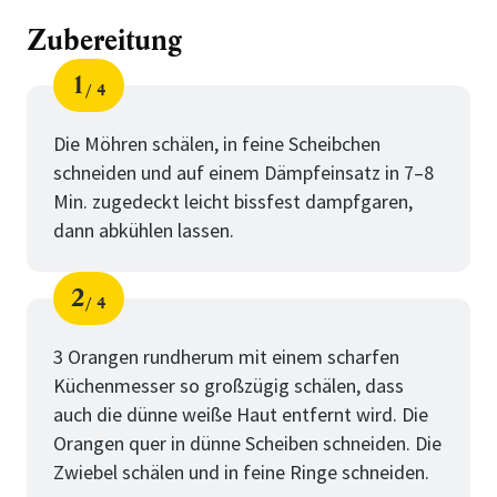
Zubereitung
1
4
Schritt
von
Die Möhren schälen, in feine Scheibchen
schneiden und auf einem Dämpfeinsatz in 7–8
Min. zugedeckt leicht bissfest dampfgaren,
dann abkühlen lassen.
2
4
Schritt
von
3 Orangen rundherum mit einem scharfen
Küchenmesser so großzügig schälen, dass
auch die dünne weiße Haut entfernt wird. Die
Orangen quer in dünne Scheiben schneiden. Die
Zwiebel schälen und in feine Ringe schneiden.