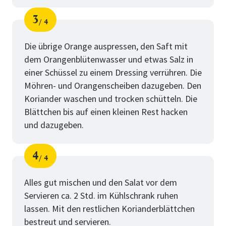
3
4
Schritt
von
Die übrige Orange auspressen, den Saft mit
dem Orangenblütenwasser und etwas Salz in
einer Schüssel zu einem Dressing verrühren. Die
Möhren- und Orangenscheiben dazugeben. Den
Koriander waschen und trocken schütteln. Die
Blättchen bis auf einen kleinen Rest hacken
und dazugeben.
4
4
Schritt
von
Alles gut mischen und den Salat vor dem
Servieren ca. 2 Std. im Kühlschrank ruhen
lassen. Mit den restlichen Korianderblättchen
bestreut und servieren.