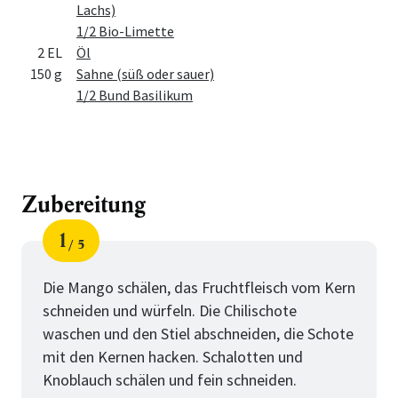
Lachs)
1/2 Bio-Limette
2 EL
Öl
150 g
Sahne (süß oder sauer)
1/2 Bund Basilikum
Zubereitung
1
5
Schritt
von
Die Mango schälen, das Fruchtfleisch vom Kern
schneiden und würfeln. Die Chilischote
waschen und den Stiel abschneiden, die Schote
mit den Kernen hacken. Schalotten und
Knoblauch schälen und fein schneiden.