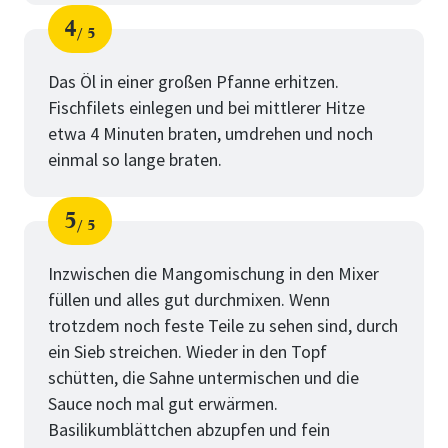
4
5
Schritt
von
Das Öl in einer großen Pfanne erhitzen.
Fischfilets einlegen und bei mittlerer Hitze
etwa 4 Minuten braten, umdrehen und noch
einmal so lange braten.
5
5
Schritt
von
Inzwischen die Mangomischung in den Mixer
füllen und alles gut durchmixen. Wenn
trotzdem noch feste Teile zu sehen sind, durch
ein Sieb streichen. Wieder in den Topf
schütten, die Sahne untermischen und die
Sauce noch mal gut erwärmen.
Basilikumblättchen abzupfen und fein