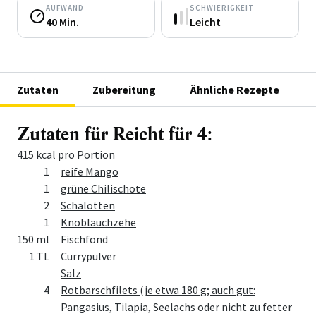
AUFWAND
SCHWIERIGKEIT
40 Min.
Leicht
Zutaten
Zubereitung
Ähnliche Rezepte
Zutaten für Reicht für 4:
415 kcal pro Portion
Menge
Zutat
1
reife Mango
1
grüne Chilischote
2
Schalotten
1
Knoblauchzehe
150 ml
Fischfond
1 TL
Currypulver
Salz
4
Rotbarschfilets (je etwa 180 g; auch gut:
Pangasius, Tilapia, Seelachs oder nicht zu fetter