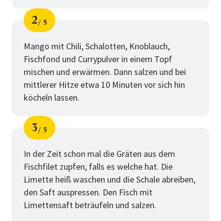
2
5
Schritt
von
Mango mit Chili, Schalotten, Knoblauch,
Fischfond und Currypulver in einem Topf
mischen und erwärmen. Dann salzen und bei
mittlerer Hitze etwa 10 Minuten vor sich hin
köcheln lassen.
3
5
Schritt
von
In der Zeit schon mal die Gräten aus dem
Fischfilet zupfen, falls es welche hat. Die
Limette heiß waschen und die Schale abreiben,
den Saft auspressen. Den Fisch mit
Limettensaft beträufeln und salzen.