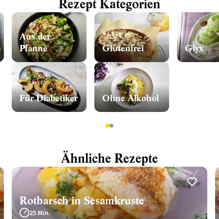
Rezept Kategorien
Aus der
Pfanne
Glutenfrei
Glyx
Für Diabetiker
Ohne Alkohol
1
2
Ähnliche Rezepte
Rotbarsch in Sesamkruste
25 Min.