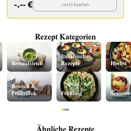
-.-- €
Jetzt kaufen
Rezept Kategorien
Italienische
Brotaufstrich
Rezepte
Herbst
Brunch &
Frühstück
Frühling
Sommer
1
2
3
Ähnliche Rezepte