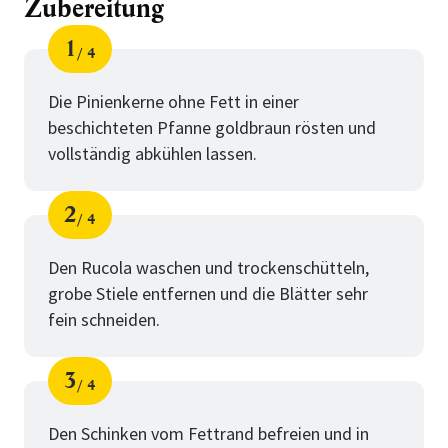
Zubereitung
1
4
Schritt
von
Die Pinienkerne ohne Fett in einer
beschichteten Pfanne goldbraun rösten und
vollständig abkühlen lassen.
2
4
Schritt
von
Den Rucola waschen und trockenschütteln,
grobe Stiele entfernen und die Blätter sehr
fein schneiden.
3
4
Schritt
von
Den Schinken vom Fettrand befreien und in