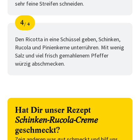
sehr feine Streifen schneiden.
4
4
Schritt
von
Den Ricotta in eine Schüssel geben, Schinken,
Rucola und Pinienkerne unterrühren. Mit wenig
Salz und viel frisch gemahlenem Pfeffer
würzig abschmecken.
Hat Dir unser Rezept
Schinken-Rucola-Creme
geschmeckt?
Zeig anderen was gut schmeckt und hilf uns,