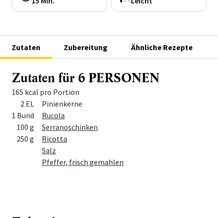
15 Min.
Leicht
Zutaten
Zubereitung
Ähnliche Rezepte
Zutaten für 6 PERSONEN
165 kcal pro Portion
Menge
Zutat
2 EL
Pinienkerne
1 Bund
Rucola
100 g
Serranoschinken
250 g
Ricotta
Salz
Pfeffer, frisch gemahlen