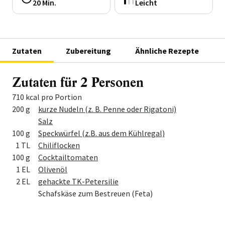
20 Min.
Leicht
Zutaten
Zubereitung
Ähnliche Rezepte
Zutaten für 2 Personen
710 kcal pro Portion
Menge
Zutat
200 g
kurze Nudeln (z. B. Penne oder Rigatoni)
Salz
100 g
Speckwürfel (z.B. aus dem Kühlregal)
1 TL
Chiliflocken
100 g
Cocktailtomaten
1 EL
Olivenöl
2 EL
gehackte TK-Petersilie
Schafskäse zum Bestreuen (Feta)