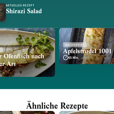
AKTUELLES REZEPT
Shirazi Salad
NACHSPEISE
Apfelstrudel 1001
E
r Ofenfisch nach
65 Min.
er Art
Ähnliche Rezepte