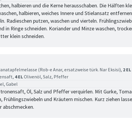
hen, halbieren und die Kerne herausschaben. Die Hälften kle
schen, halbieren, weiches Innere und Stielansatz entfernen
eln. Radieschen putzen, waschen und vierteln. Frühlingszwieb
d in Ringe schneiden. Koriander und Minze waschen, trocke
tter klein schneiden.
tt
anatapfelmelasse (Rob-e Anar, ersatzweise türk. Nar Eksisi),
2 EL
ensaft,
4 EL
Olivenöl,
Salz,
Pfeffer
el, Gabel
tronensaft, Öl, Salz und Pfeffer verquirlen. Mit Gurke, Toma
, Frühlingszwiebeln und Kräutern mischen. Kurz ziehen lasse
er abschmecken.