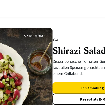
© Katrin Winner
3
Shirazi Sala
Dieser persische Tomaten-Gur
fast allen Speisen gereicht, a
einem Grillabend.
In Sammlung 
Rezept als E-M