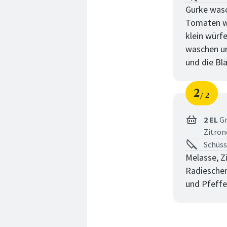
Gurke wasc
Tomaten wa
klein würf
waschen un
und die Blä
2
2
Schri
von
2 EL
Gr
Zitron
Schüss
Melasse, Zi
Radieschen
und Pfeff