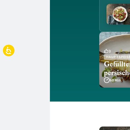
3
HAUPTSPEIS
Gefüllte
persisch
60 Min.