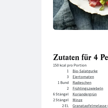
Zutaten für 4 P
150 kcal pro Portion
Menge
Zutat
1
Bio-Salatgurke
3
Eiertomaten
1 Bund
Radieschen
2
Frühlingszwiebeln
6 Stängel
Koriandergrün
2 Stängel
Minze
2 EL
Granatapfelmelasse (R