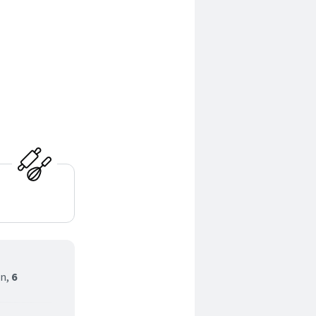
ln,
6