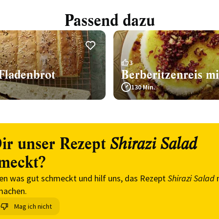
Passend dazu
3
-Fladenbrot
Berberitzenreis m
130 Min.
ir unser Rezept
Shirazi Salad
meckt?
en was gut schmeckt und hilf uns, das Rezept
Shirazi Salad
machen.
Mag ich nicht