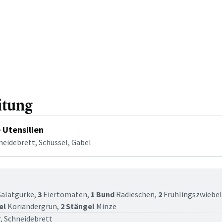
itung
 Utensilien
neidebrett, Schüssel, Gabel
tt
Salatgurke,
3
Eiertomaten,
1 Bund
Radieschen,
2
Frühlingszwiebe
el
Koriandergrün,
2 Stängel
Minze
, Schneidebrett