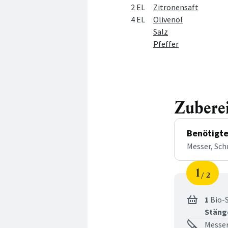
2 EL
Zitronensaft
4 EL
Olivenöl
Salz
Pfeffer
Zubere
Benötigte
Messer, Sch
1
2
Schri
von
1
Bio-
Stäng
Messer