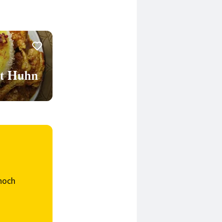
it Huhn
noch