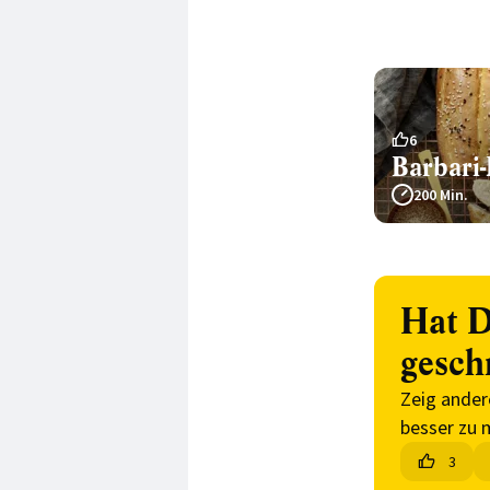
6
Barbari
200 Min.
Hat D
gesch
Zeig ander
besser zu 
3