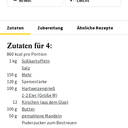
90 Min.
Leicht
Zutaten
Zubereitung
Ähnliche Rezepte
Zutaten für 4:
860 kcal pro Portion
Menge
Zutat
1 kg
Süßkartoffeln
Salz
150 g
Mehl
120 g
Speisestärke
100 g
Hartweizengrieß
1-2 Eier (Größe M)
12
Kirschen (aus dem Glas)
100 g
Butter
50 g
gemahlene Mandeln
Puderzucker zum Bestreuen