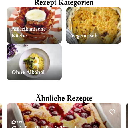
Rezept Kategorien
Amerikanische
Küche
Vegetarisch
Ohne Alkohol
Ähnliche Rezepte
239