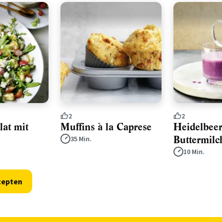
2
2
lat mit
Muffins à la Caprese
Heidelbeer
Buttermilc
35 Min.
10 Min.
zepten