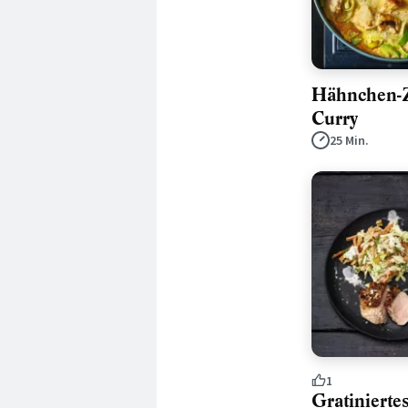
Hähnchen-Z
Curry
25 Min.
1
Gratinierte