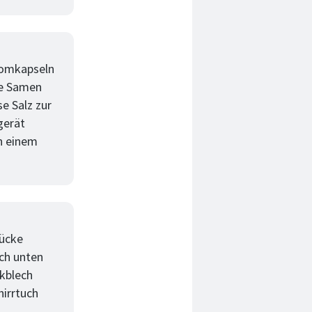
momkapseln
ie Samen
e Salz zur
gerät
n einem
tücke
ach unten
kblech
hirrtuch