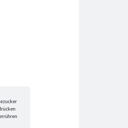
lezucker
ndrücken
errühren