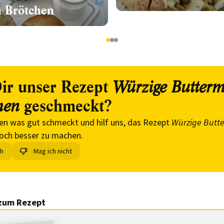
n Brötchen
1
2
3
ir unser Rezept
Würzige Butterm
geschmeckt?
hen
en was gut schmeckt und hilf uns, das Rezept
Würzige Butte
och besser zu machen.
ch
Mag ich nicht
zum Rezept