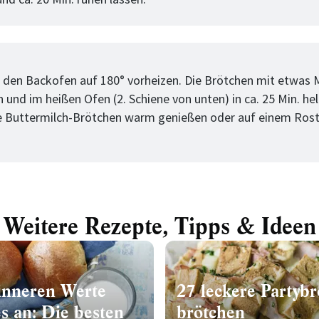
tt
 den Backofen auf 180° vorheizen. Die Brötchen mit etwas M
 und im heißen Ofen (2. Schiene von unten) in ca. 25 Min. he
e Buttermilch-Brötchen warm genießen oder auf einem Rost
Weitere Rezepte, Tipps & Ideen
 inneren Werte
27 leckere Partybr
s an: Die besten
brötchen