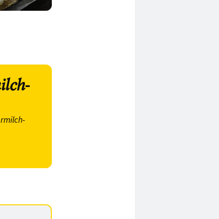
ilch-
rmilch-