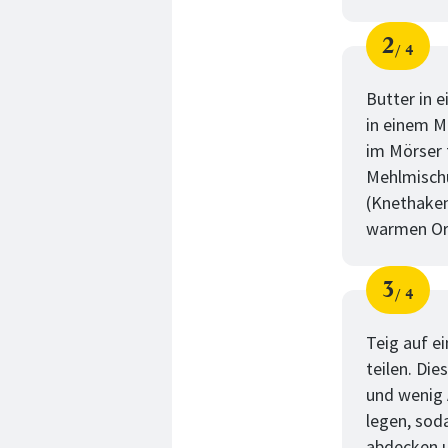
2
4
Schri
von
Butter in 
in einem M
im Mörser 
Mehlmischu
(Knethaken
warmen Ort
3
4
Schri
von
Teig auf e
teilen. Die
und wenig 
legen, sod
abdecken u