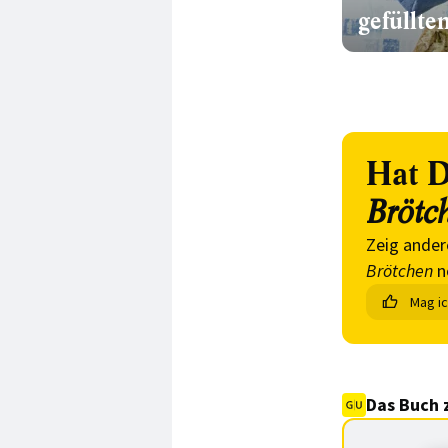
gefüllte
Hat D
Brötc
Zeig ander
Brötchen
n
Mag i
Das Buch 