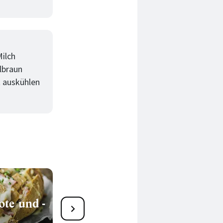
ilch
llbraun
 auskühlen
ote und -
Rezepte für schnelle Brote