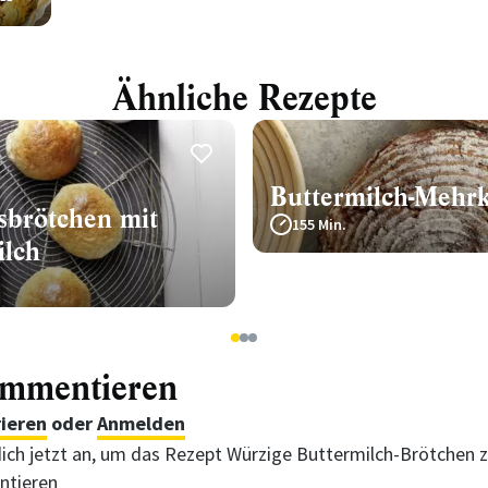
Ähnliche Rezepte
Buttermilch-Mehr
sbrötchen mit
155 Min.
ilch
1
2
3
ommentieren
rieren
oder
Anmelden
ich jetzt an, um das Rezept Würzige Buttermilch-Brötchen 
tieren