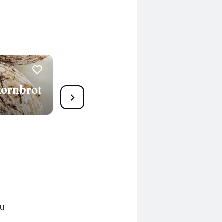
kornbrot
76
Buttermilchstuten
105 Min.
zu