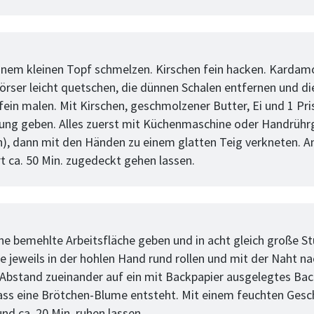
tt
einem kleinen Topf schmelzen. Kirschen fein hacken. Karda
örser leicht quetschen, die dünnen Schalen entfernen und d
fein malen. Mit Kirschen, geschmolzener Butter, Ei und 1 Pris
ng geben. Alles zuerst mit Küchenmaschine oder Handrühr
), dann mit den Händen zu einem glatten Teig verkneten. A
 ca. 50 Min. zugedeckt gehen lassen.
tt
ine bemehlte Arbeitsfläche geben und in acht gleich große S
se jeweils in der hohlen Hand rund rollen und mit der Naht n
Abstand zueinander auf ein mit Backpapier ausgelegtes Bac
ass eine Brötchen-Blume entsteht. Mit einem feuchten Gesc
nd ca. 20 Min. ruhen lassen.