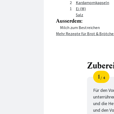
2
Kardamomkapseln
1
Ei (M)
Salz
Ausserdem:
Menge
Zutat
Milch zum Bestreichen
Mehr Rezepte für Brot & Brötche
Zubere
1
4
Schri
von
Für den Vo
unterrühre
und die He
und den Vor