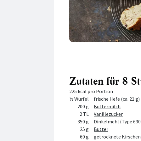
Zutaten für 8 S
225 kcal pro Portion
Menge
Zutat
½ Würfel
frische Hefe (ca. 21 g)
200 g
Buttermilch
2 TL
Vanillezucker
350 g
Dinkelmehl (Type 630
25 g
Butter
60 g
getrocknete Kirschen