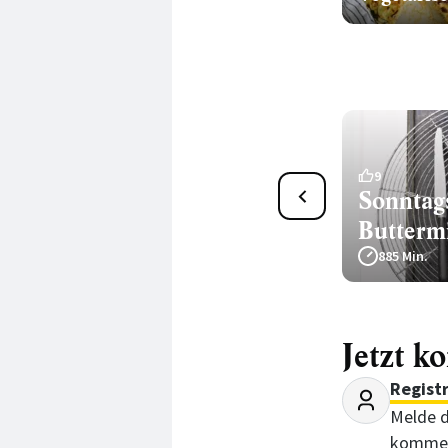
76
9
Buttermilchstuten
Sonntag
Butterm
105 Min.
885 Min.
Jetzt k
Regist
Melde d
kommen