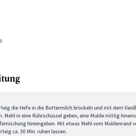
n
itung
tt
rteig die Hefe in die Buttermilch bröckeln und mit dem Vanil
n. Mehl in eine Rührschüssel geben, eine Mulde mittig hinei
femischung hineingeben. Mit etwas Mehl vom Muldenrand v
teig ca. 30 Min. ruhen lassen.