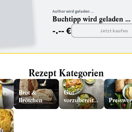
Author wird geladen ...
Buchtipp wird geladen ...
-.-- €
Jetzt kaufen
Rezept Kategorien
Brot &
Gut
Brötchen
vorzubereiten
Preiswer
ch