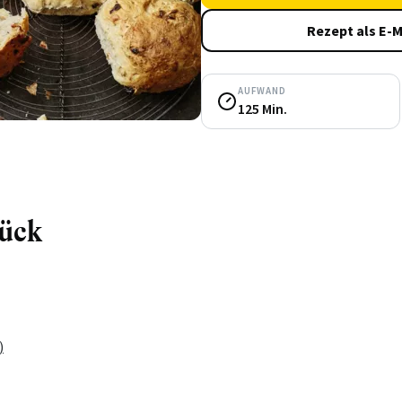
Rezept als E-M
AUFWAND
125 Min.
tück
)