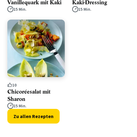
Vanillequark mit Kaki
Kaki-Dressing
15 Min.
15 Min.
10
Chicoréesalat mit
Sharon
15 Min.
Zu allen Rezepten