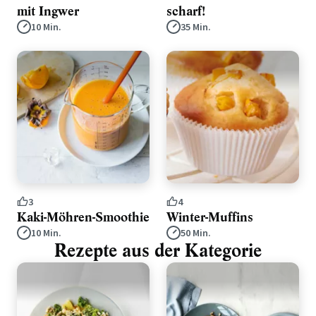
mit Ingwer
scharf!
10 Min.
35 Min.
3
4
Kaki-Möhren-Smoothie
Winter-Muffins
10 Min.
50 Min.
Rezepte aus der Kategorie