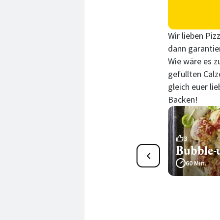
Wir lieben Piz
dann garantie
Wie wäre es zu
gefüllten Cal
gleich euer l
Backen!
Grüne Gemüsepizza
3
Bubble-
120 Min.
60 Min.