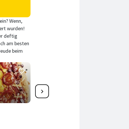
sein? Wenn,
iert wurden!
er deftig
euch am besten
Freude beim
22
Pizza mit Ziegenfrischkäse
& Honig
95 Min.