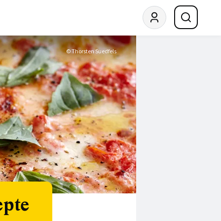
© Thorsten Suedfels
epte