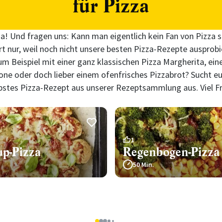
für Pizza
za! Und fragen uns: Kann man eigentlich kein Fan von Pizza 
rt nur, weil noch nicht unsere besten Pizza-Rezepte ausprob
m Beispiel mit einer ganz klassischen Pizza Margherita, ein
zone oder doch lieber einem ofenfrisches Pizzabrot? Sucht 
iebstes Pizza-Rezept aus unserer Rezeptsammlung aus. Viel 
1
up-Pizza
Regenbogen-Pizza
50 Min.
5