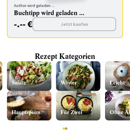
Author wird geladen ...
Buchtipp wird geladen ...
-.-- €
Jetzt kaufen
Rezept Kategorien
Salate
Winter
Leicht
Hauptspeise
Für Zwei
Ohne Al
1
2