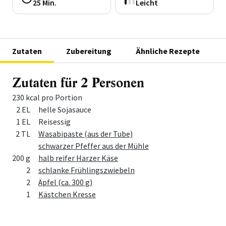
25 Min.
Leicht
Zutaten
Zubereitung
Ähnliche Rezepte
Zutaten für 2 Personen
230 kcal pro Portion
Menge
Zutat
2 EL
helle Sojasauce
1 EL
Reisessig
2 TL
Wasabipaste (aus der Tube)
schwarzer Pfeffer aus der Mühle
200 g
halb reifer Harzer Käse
2
schlanke Frühlingszwiebeln
2
Äpfel (ca. 300 g)
1
Kästchen Kresse