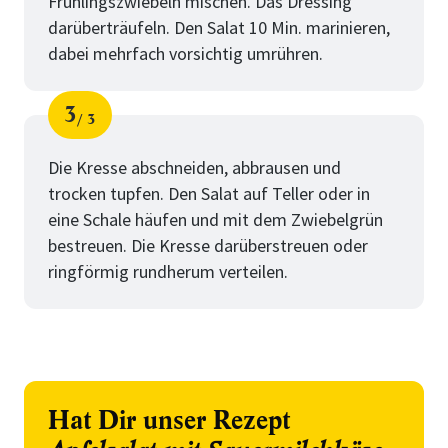
Frühlingszwiebeln mischen. Das Dressing
darüberträufeln. Den Salat 10 Min. marinieren,
dabei mehrfach vorsichtig umrühren.
3
3
Schritt
von
Die Kresse abschneiden, abbrausen und
trocken tupfen. Den Salat auf Teller oder in
eine Schale häufen und mit dem Zwiebelgrün
bestreuen. Die Kresse darüberstreuen oder
ringförmig rundherum verteilen.
Hat Dir unser Rezept