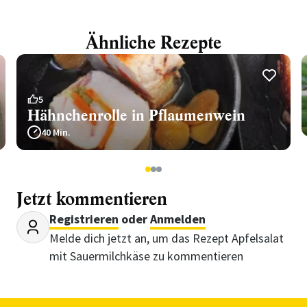
Ähnliche Rezepte
5
Hähnchenrolle in Pflaumenwein
40 Min.
1
2
3
Jetzt kommentieren
Registrieren
oder
Anmelden
Melde dich jetzt an, um das Rezept Apfelsalat
mit Sauermilchkäse zu kommentieren