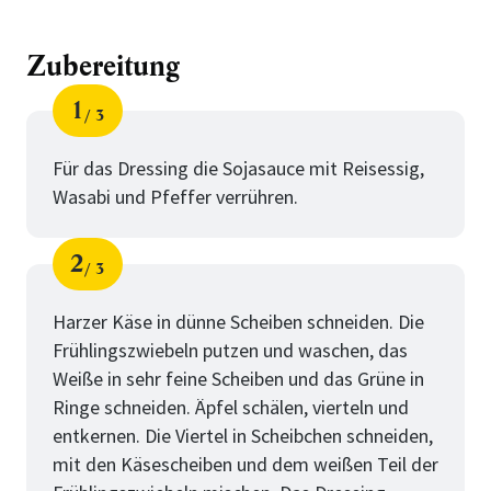
Zubereitung
1
3
Schritt
von
Für das Dressing die Sojasauce mit Reisessig,
Wasabi und Pfeffer verrühren.
2
3
Schritt
von
Harzer Käse in dünne Scheiben schneiden. Die
Frühlingszwiebeln putzen und waschen, das
Weiße in sehr feine Scheiben und das Grüne in
Ringe schneiden. Äpfel schälen, vierteln und
entkernen. Die Viertel in Scheibchen schneiden,
mit den Käsescheiben und dem weißen Teil der