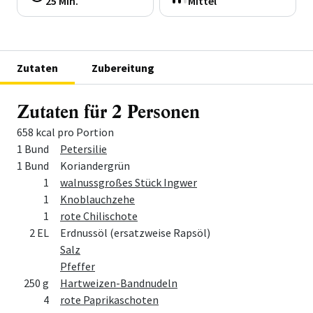
25 Min.
Mittel
Zutaten
Zubereitung
Zutaten für 2 Personen
658 kcal pro Portion
Menge
Zutat
1 Bund
Petersilie
1 Bund
Koriandergrün
1
walnussgroßes Stück Ingwer
1
Knoblauchzehe
1
rote Chilischote
2 EL
Erdnussöl (ersatzweise Rapsöl)
Salz
Pfeffer
250 g
Hartweizen-Bandnudeln
4
rote Paprikaschoten