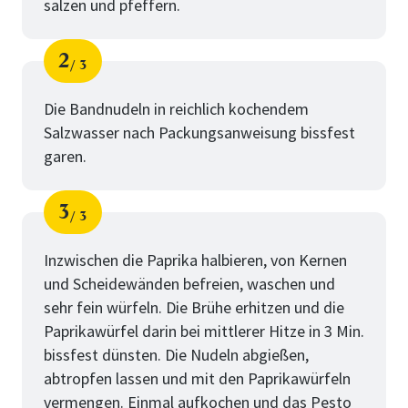
salzen und pfeffern.
2
3
Schritt
von
Die Bandnudeln in reichlich kochendem
Salzwasser nach Packungsanweisung bissfest
garen.
3
3
Schritt
von
Inzwischen die Paprika halbieren, von Kernen
und Scheidewänden befreien, waschen und
sehr fein würfeln. Die Brühe erhitzen und die
Paprikawürfel darin bei mittlerer Hitze in 3 Min.
bissfest dünsten. Die Nudeln abgießen,
abtropfen lassen und mit den Paprikawürfeln
vermengen. Einmal aufkochen und das Pesto