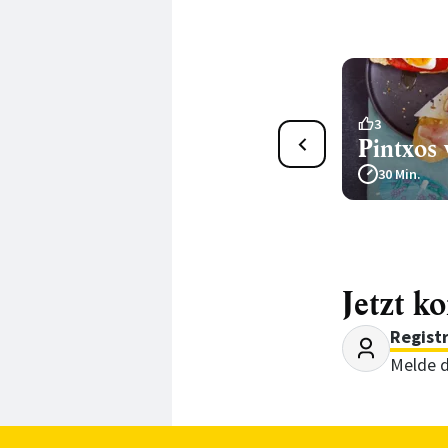
1
3
Fisch-Tacos mit Tomaten-
Pintxos 
Salsa
30 Min.
25 Min.
Jetzt k
Regist
Melde d