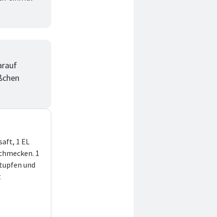
arauf
eßchen
saft, 1 EL
schmecken. 1
 tupfen und
t