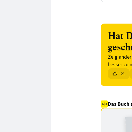
Hat D
gesch
Zeig ander
besser zu 
21
Das Buch 