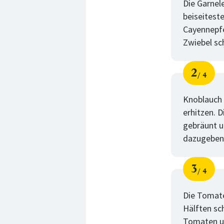
Die Garnele
beiseiteste
Cayennepfe
Zwiebel sch
2
4
Schri
von
Knoblauch 
erhitzen. D
gebräunt u
dazugeben
3
4
Schri
von
Die Tomate
Hälften sc
Tomaten un