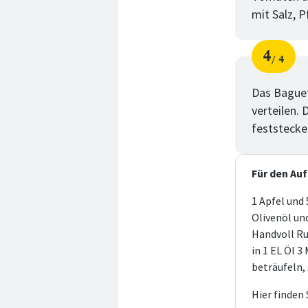
mit Salz, 
4
4
Schri
von
Das Baguet
verteilen.
feststecke
Für den Auf
1 Apfel und 
Olivenöl un
Handvoll Ru
in 1 EL Öl 3
beträufeln,
Hier finden 