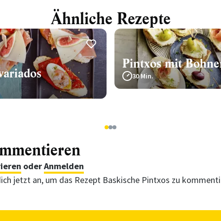
Ähnliche Rezepte
Pintxos mit Bohn
variados
30 Min.
1
2
3
ommentieren
rieren
oder
Anmelden
ich jetzt an, um das Rezept Baskische Pintxos zu komment