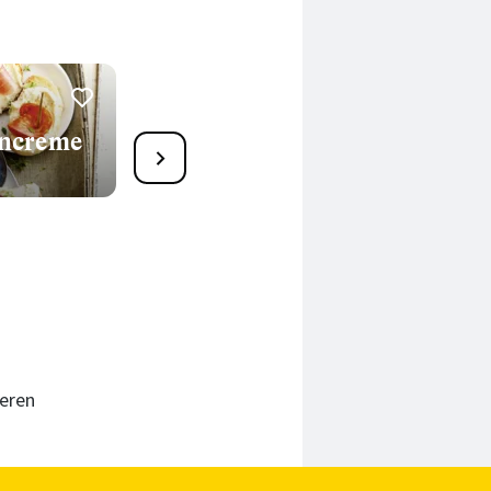
encreme
1
Fisch-Tacos mit Tomaten-
Salsa
25 Min.
ieren