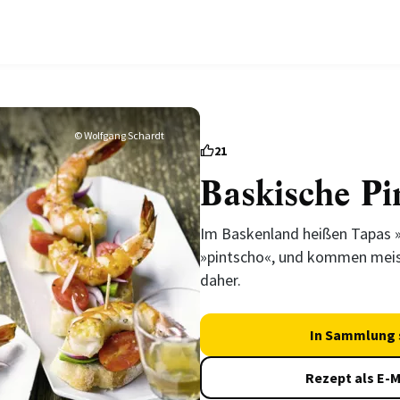
© Wolfgang Schardt
21
Baskische Pi
Im Baskenland heißen Tapas 
»pintscho«, und kommen meist
daher.
In Sammlung 
Rezept als E-M