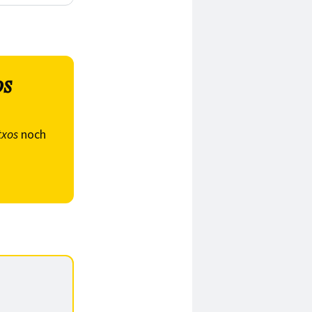
os
txos
noch