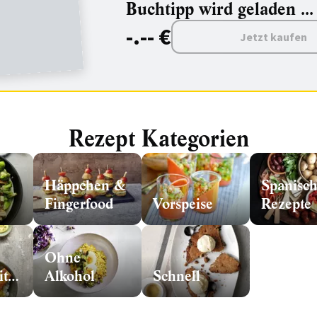
Buchtipp wird geladen ...
-.-- €
Jetzt kaufen
Rezept Kategorien
Häppchen &
Spanisc
Fingerfood
Vorspeise
Rezepte
Ohne
vorzubereiten
Alkohol
Schnell