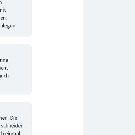
n
mit
en.
inlegen.
anne
icht
auch
nen. Die
 schneiden.
ch einmal