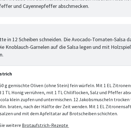
Pfeffer und Cayennepfeffer abschmecken.
tt
te in 12 Scheiben schneiden. Die Avocado-Tomaten-Salsa d
 Die Knoblauch-Garnelen auf die Salsa legen und mit Holzspi
n.
strich
50 g gemischte Oliven (ohne Stein) fein würfeln. Mit 1 EL Zitronen
d 1 TL Honig verrühren, mit 1 TL Chiliflocken, Salz und Pfeffer ab
cola klein zupfen und untermischen. 12 Jakobsmuscheln trocken
 Min. braten, nach der Hälfte der Zeit wenden. Mit 1 EL Zitronensaf
 salzen und mit dem Apfeltatar auf Brotscheiben schichten.
Sie weitere
Brotaufstrich-Rezepte