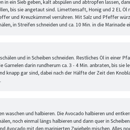
n in ein Sieb geben, kalt abspülen und abtropfen lassen, dan
llen, bis sie angetaut sind. Limettensaft, Honig und 2 EL Öl 
ffer und Kreuzkümmel verrühren. Mit Salz und Pfeffer würz
älen, in Streifen schneiden und ca. 10 Min. in die Marinade e
tt
schälen und in Scheiben schneiden. Restliches Öl in einer Pf
ie Garnelen darin rundherum ca. 3 - 4 Min. anbraten, bis sie le
nd knapp gar sind, dabei nach der Hälfte der Zeit den Knobl
.
tt
n waschen und halbieren. Die Avocado halbieren und entker
hälen, noch einmal längs halbieren und dann quer in Scheiben
d Avocado mit den marinierten Zwiebeln mischen. Alles no