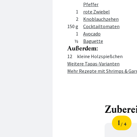
Pfeffer
1
rote Zwiebel
2
Knoblauchzehen
150 g
Cocktailtomaten
1
Avocado
½
Baguette
Außerdem:
Menge
Zutat
12
kleine Holzspießchen
Weitere Tapas-Varianten
Mehr Rezepte mit Shrimps & Gar
Zubere
1
4
Schri
von