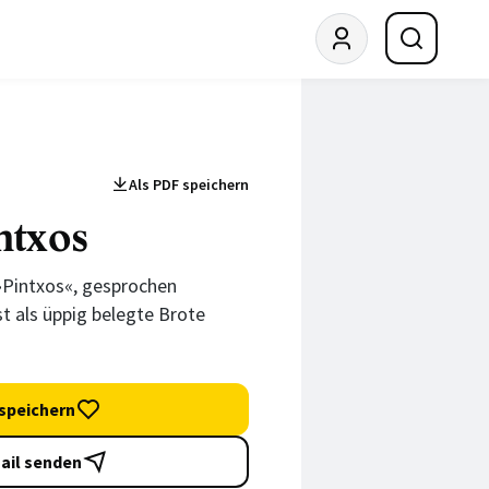
Als PDF speichern
ntxos
»Pintxos«, gesprochen
 als üppig belegte Brote
speichern
ail senden