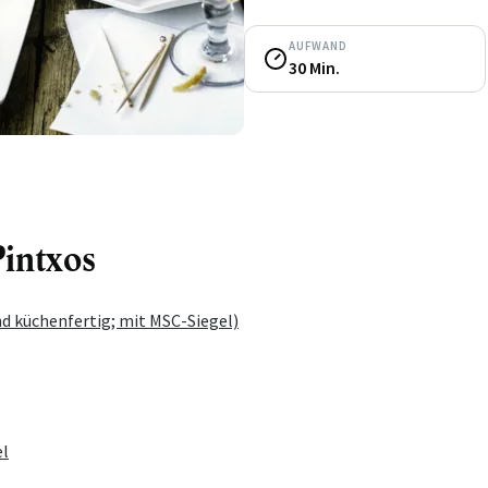
AUFWAND
30 Min.
Pintxos
d küchenfertig; mit MSC-Siegel)
l