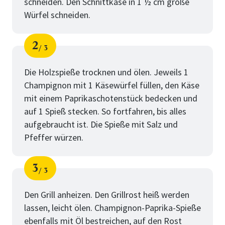
schneiden. Den Schnittkäse in 1 ½ cm große
Würfel schneiden.
2
3
Schritt
von
Die Holzspieße trocknen und ölen. Jeweils 1
Champignon mit 1 Käsewürfel füllen, den Käse
mit einem Paprikaschotenstück bedecken und
auf 1 Spieß stecken. So fortfahren, bis alles
aufgebraucht ist. Die Spieße mit Salz und
Pfeffer würzen.
3
3
Schritt
von
Den Grill anheizen. Den Grillrost heiß werden
lassen, leicht ölen. Champignon-Paprika-Spieße
ebenfalls mit Öl bestreichen, auf den Rost