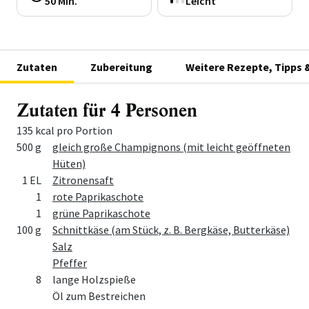
50 Min.
Leicht
Zutaten
Zubereitung
Weitere Rezepte, Tipps 
Zutaten für 4 Personen
135 kcal pro Portion
Menge
Zutat
500 g
gleich große Champignons (mit leicht geöffneten
Hüten)
1 EL
Zitronensaft
1
rote Paprikaschote
1
grüne Paprikaschote
100 g
Schnittkäse (am Stück, z. B. Bergkäse, Butterkäse)
Salz
Pfeffer
8
lange Holzspieße
Öl zum Bestreichen