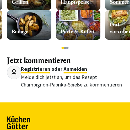
Grillen
Hauptspeise
Sommer
Gut
Beilage
Party & Büfett
vorzuber
1
2
3
Jetzt kommentieren
Registrieren
oder
Anmelden
Melde dich jetzt an, um das Rezept
Champignon-Paprika-Spieße zu kommentieren