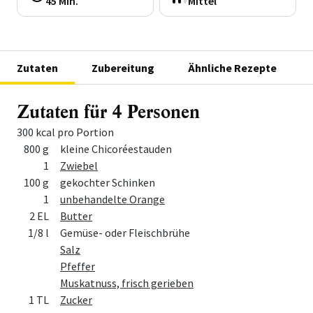
45 Min.
Mittel
Zutaten
Zubereitung
Ähnliche Rezepte
Zutaten für 4 Personen
300 kcal pro Portion
Menge
Zutat
800 g
kleine Chicoréestauden
1
Zwiebel
100 g
gekochter Schinken
1
unbehandelte Orange
2 EL
Butter
1/8 l
Gemüse- oder Fleischbrühe
Salz
Pfeffer
Muskatnuss, frisch gerieben
1 TL
Zucker