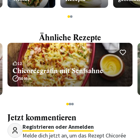
1
2
Ähnliche Rezepte
12
Chicoréegratin mit Senfsahne
50 Min.
1
2
3
Jetzt kommentieren
Registrieren
oder
Anmelden
Melde dich jetzt an, um das Rezept Chicorée