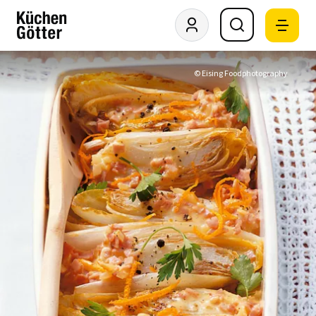
© Eising Foodphotography