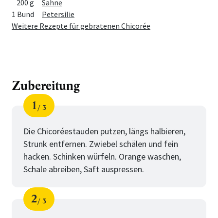
200 g
Sahne
1 Bund
Petersilie
Weitere Rezepte für gebratenen Chicorée
Zubereitung
1
3
Schritt
von
Die Chicoréestauden putzen, längs halbieren,
Strunk entfernen. Zwiebel schälen und fein
hacken. Schinken würfeln. Orange waschen,
Schale abreiben, Saft auspressen.
2
3
Schritt
von