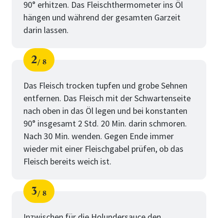
90° erhitzen. Das Fleischthermometer ins Öl
hängen und während der gesamten Garzeit
darin lassen.
2
8
Schritt
von
Das Fleisch trocken tupfen und grobe Sehnen
entfernen. Das Fleisch mit der Schwartenseite
nach oben in das Öl legen und bei konstanten
90° insgesamt 2 Std. 20 Min. darin schmoren.
Nach 30 Min. wenden. Gegen Ende immer
wieder mit einer Fleischgabel prüfen, ob das
Fleisch bereits weich ist.
3
8
Schritt
von
Inzwischen für die Holundersauce den