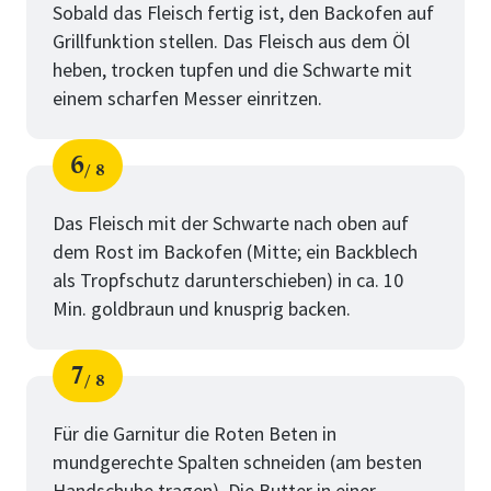
Sobald das Fleisch fertig ist, den Backofen auf
Grillfunktion stellen. Das Fleisch aus dem Öl
heben, trocken tupfen und die Schwarte mit
einem scharfen Messer einritzen.
6
8
Schritt
von
Das Fleisch mit der Schwarte nach oben auf
dem Rost im Backofen (Mitte; ein Backblech
als Tropfschutz darunterschieben) in ca. 10
Min. goldbraun und knusprig backen.
7
8
Schritt
von
Für die Garnitur die Roten Beten in
mundgerechte Spalten schneiden (am besten
Handschuhe tragen). Die Butter in einer