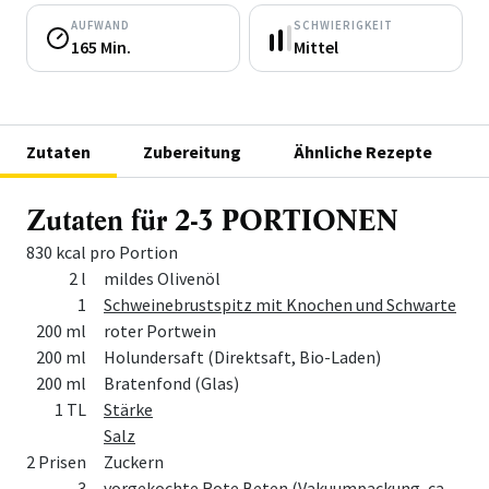
AUFWAND
SCHWIERIGKEIT
165 Min.
Mittel
Zutaten
Zubereitung
Ähnliche Rezepte
Zutaten für 2-3 PORTIONEN
830 kcal pro Portion
Menge
Zutat
2 l
mildes Olivenöl
1
Schweinebrustspitz mit Knochen und Schwarte
200 ml
roter Portwein
200 ml
Holundersaft (Direktsaft, Bio-Laden)
200 ml
Bratenfond (Glas)
1 TL
Stärke
Salz
2 Prisen
Zuckern
3
vorgekochte Rote Beten (Vakuumpackung, ca.