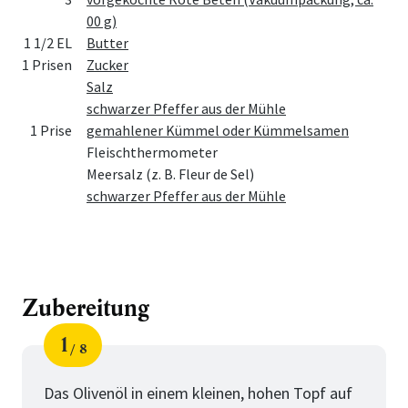
00 g)
1 1/2 EL
Butter
1 Prisen
Zucker
Salz
schwarzer Pfeffer aus der Mühle
1 Prise
gemahlener Kümmel oder Kümmelsamen
Fleischthermometer
Meersalz (z. B. Fleur de Sel)
schwarzer Pfeffer aus der Mühle
Zubereitung
1
8
Schritt
von
Das Olivenöl in einem kleinen, hohen Topf auf