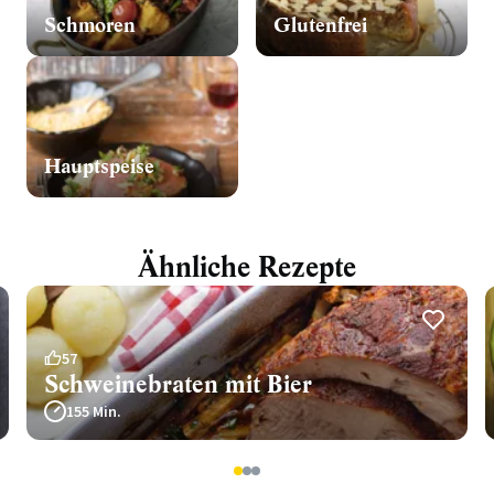
Schmoren
Glutenfrei
Hauptspeise
Ähnliche Rezepte
57
Schweinebraten mit Bier
155 Min.
1
2
3