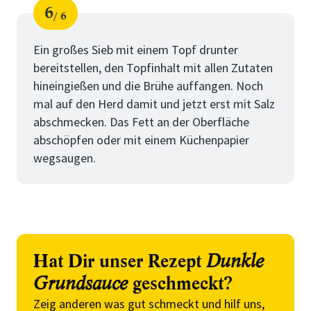
6
6
Schritt
von
Ein großes Sieb mit einem Topf drunter
bereitstellen, den Topfinhalt mit allen Zutaten
hineingießen und die Brühe auffangen. Noch
mal auf den Herd damit und jetzt erst mit Salz
abschmecken. Das Fett an der Oberfläche
abschöpfen oder mit einem Küchenpapier
wegsaugen.
Hat Dir unser Rezept
Dunkle
Grundsauce
geschmeckt?
Zeig anderen was gut schmeckt und hilf uns,