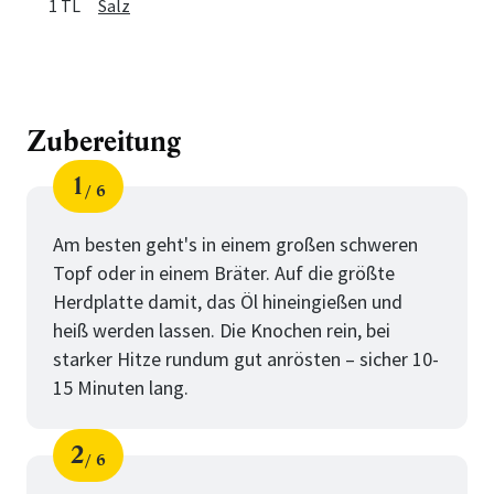
1 TL
Salz
Zubereitung
1
6
Schritt
von
Am besten geht's in einem großen schweren
Topf oder in einem Bräter. Auf die größte
Herdplatte damit, das Öl hineingießen und
heiß werden lassen. Die Knochen rein, bei
starker Hitze rundum gut anrösten – sicher 10-
15 Minuten lang.
2
6
Schritt
von