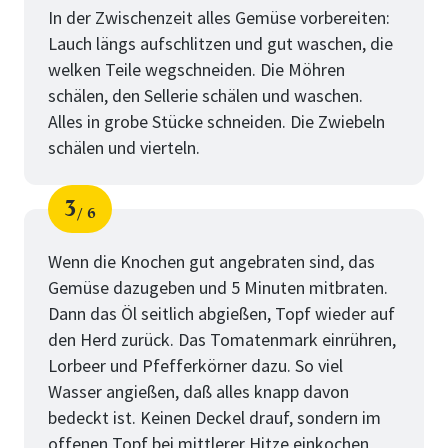
In der Zwischenzeit alles Gemüse vorbereiten:
Lauch längs aufschlitzen und gut waschen, die
welken Teile wegschneiden. Die Möhren
schälen, den Sellerie schälen und waschen.
Alles in grobe Stücke schneiden. Die Zwiebeln
schälen und vierteln.
3
6
Schritt
von
Wenn die Knochen gut angebraten sind, das
Gemüse dazugeben und 5 Minuten mitbraten.
Dann das Öl seitlich abgießen, Topf wieder auf
den Herd zurück. Das Tomatenmark einrühren,
Lorbeer und Pfefferkörner dazu. So viel
Wasser angießen, daß alles knapp davon
bedeckt ist. Keinen Deckel drauf, sondern im
offenen Topf bei mittlerer Hitze einkochen