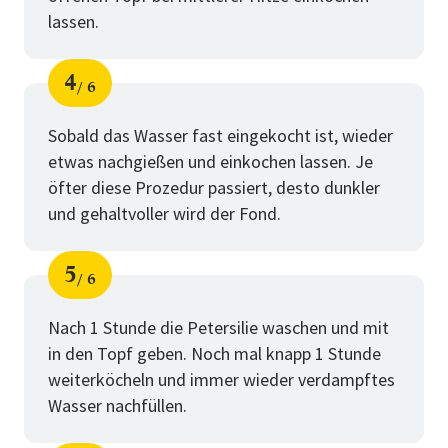
lassen.
4
6
Schritt
von
Sobald das Wasser fast eingekocht ist, wieder
etwas nachgießen und einkochen lassen. Je
öfter diese Prozedur passiert, desto dunkler
und gehaltvoller wird der Fond.
5
6
Schritt
von
Nach 1 Stunde die Petersilie waschen und mit
in den Topf geben. Noch mal knapp 1 Stunde
weiterköcheln und immer wieder verdampftes
Wasser nachfüllen.