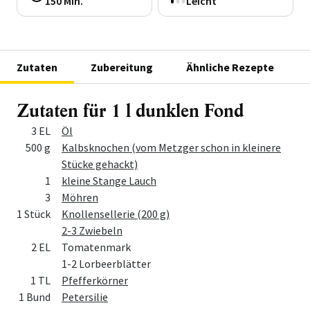
150 Min.
Leicht
Zutaten
Zubereitung
Ähnliche Rezepte
Zutaten für 1 l dunklen Fond
Menge
Zutat
3 EL
Öl
500 g
Kalbsknochen (vom Metzger schon in kleinere
Stücke gehackt)
1
kleine Stange Lauch
3
Möhren
1 Stück
Knollensellerie (200 g)
2-3 Zwiebeln
2 EL
Tomatenmark
1-2 Lorbeerblätter
1 TL
Pfefferkörner
1 Bund
Petersilie