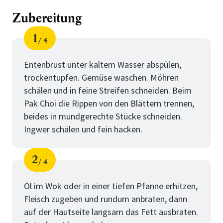
Zubereitung
1
4
Schritt
von
Entenbrust unter kaltem Wasser abspülen,
trockentupfen. Gemüse waschen. Möhren
schälen und in feine Streifen schneiden. Beim
Pak Choi die Rippen von den Blättern trennen,
beides in mundgerechte Stücke schneiden.
Ingwer schälen und fein hacken.
2
4
Schritt
von
Öl im Wok oder in einer tiefen Pfanne erhitzen,
Fleisch zugeben und rundum anbraten, dann
auf der Hautseite langsam das Fett ausbraten.