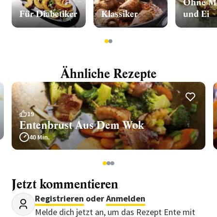
Ohne Mi
Für Diabetiker
Klassiker
und Ei
1
2
Ähnliche Rezepte
19
Entenbrust Aus Dem Wok
40 Min.
1
2
3
Jetzt kommentieren
Registrieren
oder
Anmelden
Melde dich jetzt an, um das Rezept Ente mit