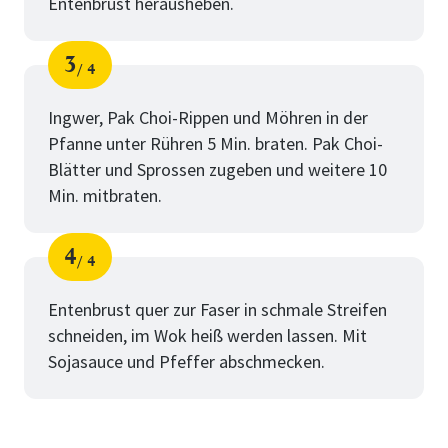
Entenbrust herausheben.
3
4
Schritt
von
Ingwer, Pak Choi-Rippen und Möhren in der
Pfanne unter Rühren 5 Min. braten. Pak Choi-
Blätter und Sprossen zugeben und weitere 10
Min. mitbraten.
4
4
Schritt
von
Entenbrust quer zur Faser in schmale Streifen
schneiden, im Wok heiß werden lassen. Mit
Sojasauce und Pfeffer abschmecken.