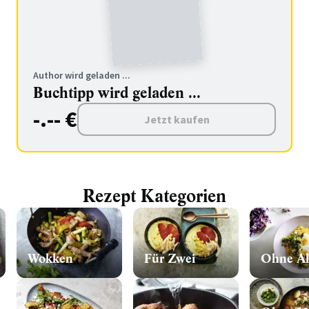
Author wird geladen ...
Buchtipp wird geladen ...
-.-- €
Jetzt kaufen
Rezept Kategorien
Wokken
Für Zwei
Ohne Al