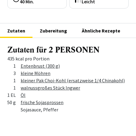
40 Min.
Leicht
Zutaten
Zubereitung
Ähnliche Rezepte
Zutaten für 2 PERSONEN
435 kcal pro Portion
Menge
Zutat
1
Entenbrust (300 g)
3
kleine Möhren
1
kleiner Pak Choi-Kohl (ersatzweise 1/4 Chinakohl)
1
walnussgroßes Stück Ingwer
1 EL
Öl
50 g
frische Sojasprossen
Sojasauce, Pfeffer