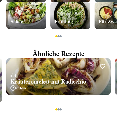
Salate
Frühling
Für Zwe
1
2
3
Ähnliche Rezepte
1
Kräuteromelett mit Radicchio
20 Min.
1
2
3