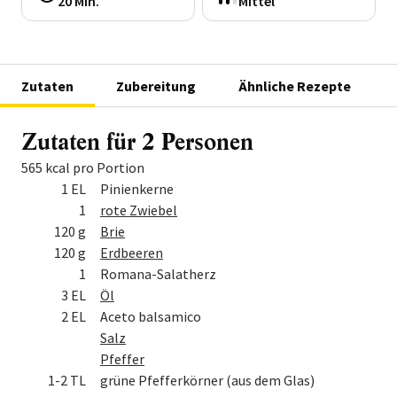
20 Min.
Mittel
Zutaten
Zubereitung
Ähnliche Rezepte
Zutaten für 2 Personen
565 kcal pro Portion
Menge
Zutat
1 EL
Pinienkerne
1
rote Zwiebel
120 g
Brie
120 g
Erdbeeren
1
Romana-Salatherz
3 EL
Öl
2 EL
Aceto balsamico
Salz
Pfeffer
1-2 TL
grüne Pfefferkörner (aus dem Glas)