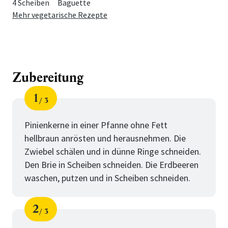
4 Scheiben
Baguette
Mehr vegetarische Rezepte
Zubereitung
1
3
Schritt
von
Pinienkerne in einer Pfanne ohne Fett
hellbraun anrösten und herausnehmen. Die
Zwiebel schälen und in dünne Ringe schneiden.
Den Brie in Scheiben schneiden. Die Erdbeeren
waschen, putzen und in Scheiben schneiden.
2
3
Schritt
von