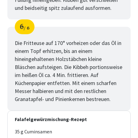
und beidseitig spitz zulaufend ausformen.
6
6
Schritt
von
Die Fritteuse auf 170° vorheizen oder das Öl in
einem Topf erhitzen, bis an einem
hineingehaltenen Holzstäbchen kleine
Bläschen aufsteigen. Die Kibbeh portionsweise
im heißen Öl ca. 4 Min. frittieren. Auf
Küchenpapier entfetten. Mit einem scharfen
Messer halbieren und mit den restlichen
Granatapfel- und Pinienkernen bestreuen.
Falafelgewürzmischung-Rezept
35 g Cuminsamen