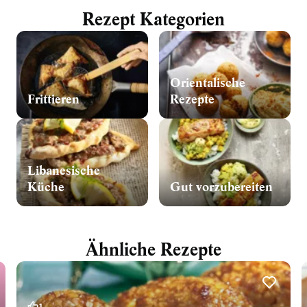
Rezept Kategorien
Orientalische
Frittieren
Rezepte
Libanesische
Küche
Gut vorzubereiten
Ähnliche Rezepte
1