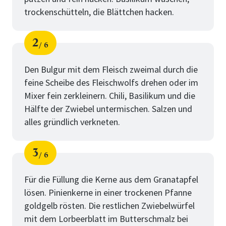
trockenschütteln, die Blättchen hacken.
2
6
Schritt
von
Den Bulgur mit dem Fleisch zweimal durch die
feine Scheibe des Fleischwolfs drehen oder im
Mixer fein zerkleinern. Chili, Basilikum und die
Hälfte der Zwiebel untermischen. Salzen und
alles gründlich verkneten.
3
6
Schritt
von
Für die Füllung die Kerne aus dem Granatapfel
lösen. Pinienkerne in einer trockenen Pfanne
goldgelb rösten. Die restlichen Zwiebelwürfel
mit dem Lorbeerblatt im Butterschmalz bei