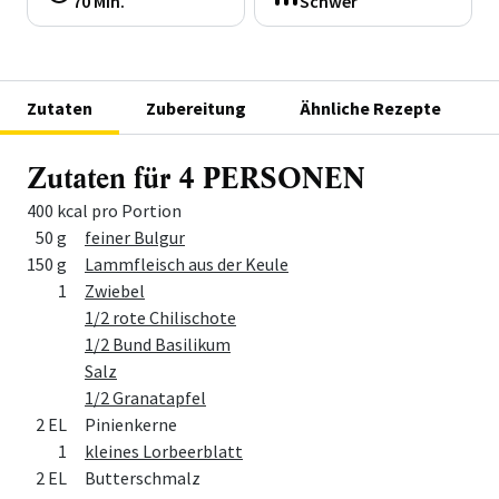
70 Min.
Schwer
Zutaten
Zubereitung
Ähnliche Rezepte
Zutaten für 4 PERSONEN
400 kcal pro Portion
Menge
Zutat
50 g
feiner Bulgur
150 g
Lammfleisch aus der Keule
1
Zwiebel
1/2 rote Chilischote
1/2 Bund Basilikum
Salz
1/2 Granatapfel
2 EL
Pinienkerne
1
kleines Lorbeerblatt
2 EL
Butterschmalz