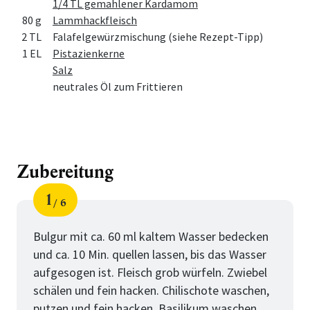
1/4 TL gemahlener Kardamom
80 g
Lammhackfleisch
2 TL
Falafelgewürzmischung (siehe Rezept-Tipp)
1 EL
Pistazienkerne
Salz
neutrales Öl zum Frittieren
Zubereitung
1
6
Schritt
von
Bulgur mit ca. 60 ml kaltem Wasser bedecken
und ca. 10 Min. quellen lassen, bis das Wasser
aufgesogen ist. Fleisch grob würfeln. Zwiebel
schälen und fein hacken. Chilischote waschen,
putzen und fein hacken. Basilikum waschen,