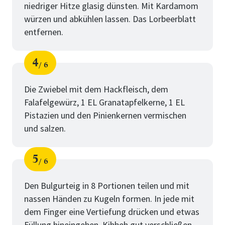
niedriger Hitze glasig dünsten. Mit Kardamom
würzen und abkühlen lassen. Das Lorbeerblatt
entfernen.
4
6
Schritt
von
Die Zwiebel mit dem Hackfleisch, dem
Falafelgewürz, 1 EL Granatapfelkerne, 1 EL
Pistazien und den Pinienkernen vermischen
und salzen.
5
6
Schritt
von
Den Bulgurteig in 8 Portionen teilen und mit
nassen Händen zu Kugeln formen. In jede mit
dem Finger eine Vertiefung drücken und etwas
Füllung hineingeben. Kibbeh gut verschließen