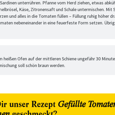
 Sardinen unterrühren. Pfanne vom Herd ziehen, etwas abküh
lbrösel, Käse, Zitronensaft und Schale untermischen. Mit 
rzen und alles in die Tomaten füllen – Füllung ruhig höher dr
maten nebeneinander in eine feuerfeste Form setzen. Übrig
tt
 heißen Ofen auf der mittleren Schiene ungefähr 30 Minute
mischung soll schön braun werden.
ir unser Rezept
Gefüllte Tomate
geschmeckt?
nen