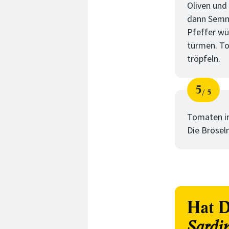
Oliven und
dann Semme
Pfeffer wü
türmen. To
tröpfeln.
5
5
Schri
von
Tomaten im
Die Brösel
Hat D
Sardi