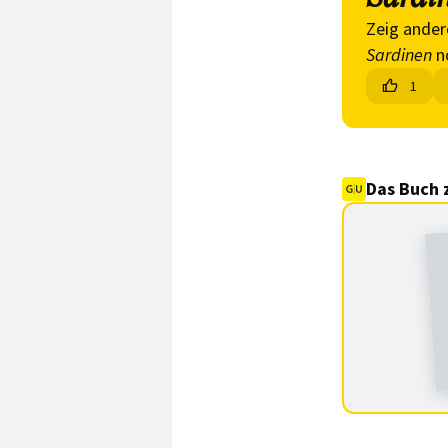
Zeig ander
Sardinen
n
1
Das Buch 