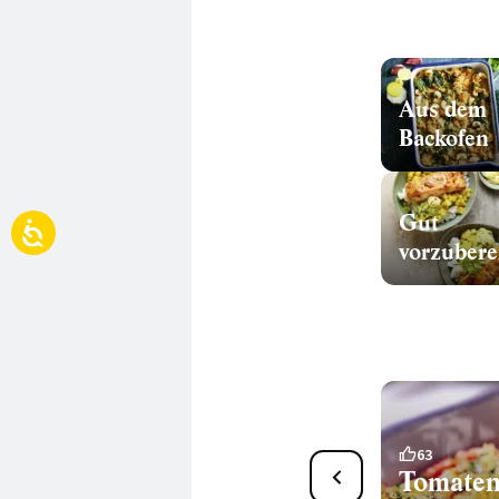
Aus dem
Backofen
Gut
74
63
Tomaten-Zucchini-Gratin
Tomaten