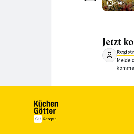
85 Min.
45 Min.
Jetzt k
Regist
Melde d
kommen