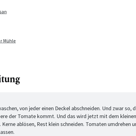
esan
er Mühle
itung
tt
schen, von jeder einen Deckel abschneiden. Und zwar so, 
nere der Tomate kommt. Und das wird jetzt mit dem kleinen
. Kerne ablösen, Rest klein schneiden. Tomaten umdrehen u
lassen.