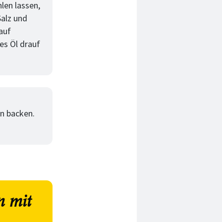
len lassen,
Salz und
auf
es Öl drauf
n backen.
n mit