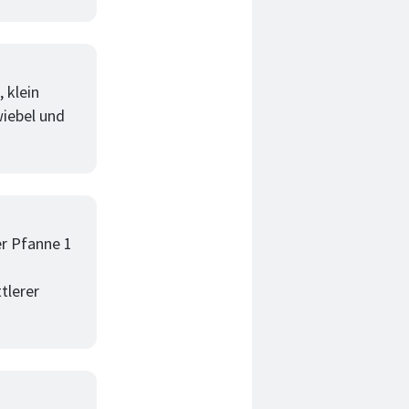
 klein
wiebel und
er Pfanne 1
tlerer