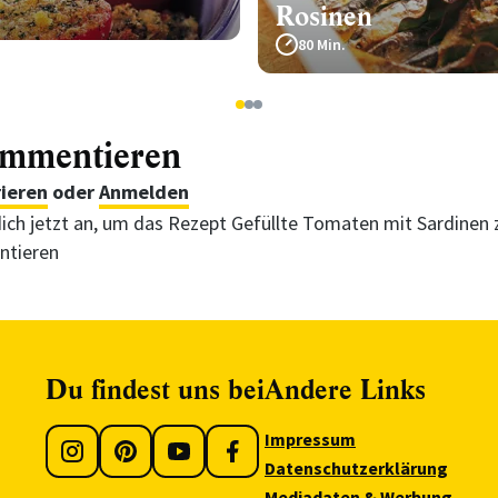
Rosinen
80 Min.
1
2
3
ommentieren
rieren
oder
Anmelden
ich jetzt an, um das Rezept Gefüllte Tomaten mit Sardinen 
tieren
Du findest uns bei
Andere Links
Impressum
Datenschutzerklärung
Mediadaten & Werbung