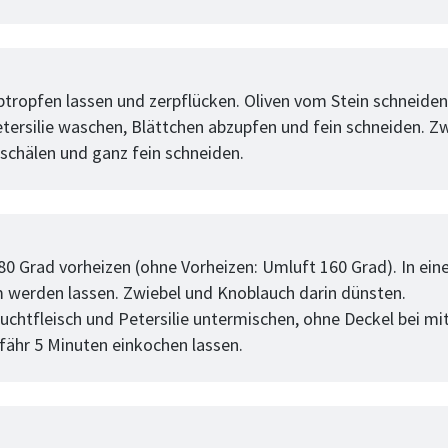
tt
btropfen lassen und zerpflücken. Oliven vom Stein schneiden,
etersilie waschen, Blättchen abzupfen und fein schneiden. Z
schälen und ganz fein schneiden.
tt
80 Grad vorheizen (ohne Vorheizen: Umluft 160 Grad). In ein
 werden lassen. Zwiebel und Knoblauch darin dünsten.
chtfleisch und Petersilie untermischen, ohne Deckel bei mit
fähr 5 Minuten einkochen lassen.
tt