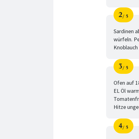
2
5
Schri
von
Sardinen a
würfeln. P
Knoblauch 
3
5
Schri
von
Ofen auf 1
EL Öl warm
Tomatenfru
Hitze unge
4
5
Schri
von