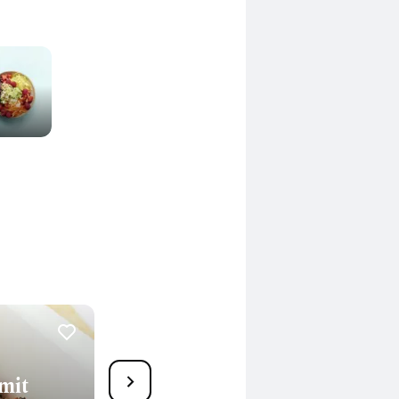
74
mit
Tomaten-Zucchini-Gratin