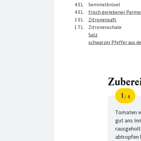
4 EL
Semmelbrösel
4 EL
frisch geriebener Parm
1 EL
Zitronensaft
1 TL
Zitronenschale
Salz
schwarzer Pfeffer aus d
Zubere
1
5
Schri
von
Tomaten wa
gut ans In
rausgeholt
abtropfen 