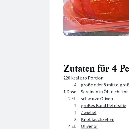
Zutaten für 4 P
220 kcal pro Portion
Menge
Zutat
4
große oder 8 mittelgr
1 Dose
Sardinen in Öl (nicht mi
2 EL
schwarze Oliven
1
großes Bund Petersilie
1
Zwiebel
2
Knoblauchzehen
4 EL
Olivenöl