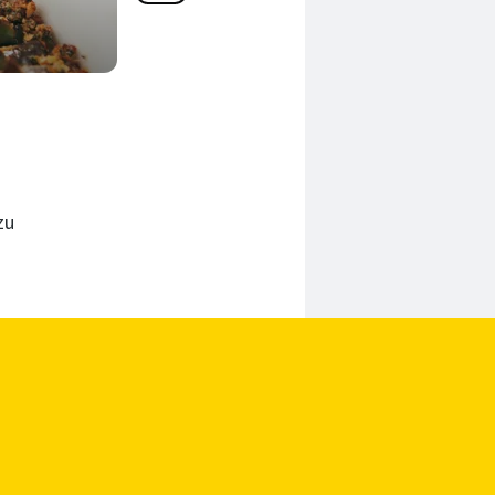
85 Min.
zu