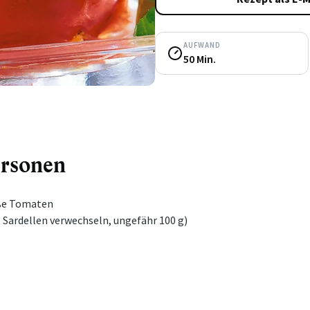
AUFWAND
50 Min.
ersonen
oße Tomaten
t Sardellen verwechseln, ungefähr 100 g)