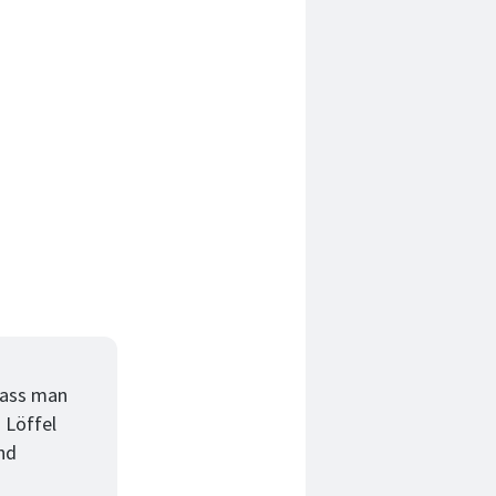
dass man
 Löffel
nd