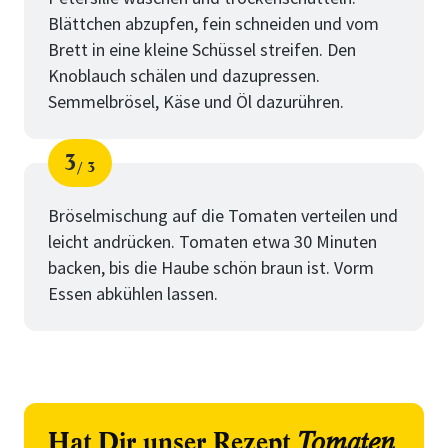
Blättchen abzupfen, fein schneiden und vom
Brett in eine kleine Schüssel streifen. Den
Knoblauch schälen und dazupressen.
Semmelbrösel, Käse und Öl dazurühren.
3
3
Schritt
von
Bröselmischung auf die Tomaten verteilen und
leicht andrücken. Tomaten etwa 30 Minuten
backen, bis die Haube schön braun ist. Vorm
Essen abkühlen lassen.
Hat Dir unser Rezept
Tomaten