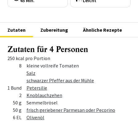
45 Min.
Leicht
Zutaten
Zubereitung
Ähnliche Rezepte
Zutaten für 4 Personen
250 kcal pro Portion
Menge
Zutat
8
kleine vollreife Tomaten
Salz
schwarzer Pfeffer aus der Mühle
1 Bund
Petersilie
2
Knoblauchzehen
50 g
Semmelbrösel
50 g
frisch geriebener Parmesan oder Pecorino
6 EL
Olivenöl