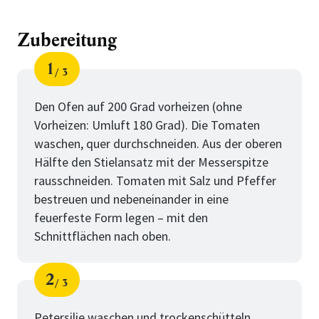
Zubereitung
1
3
Schritt
von
Den Ofen auf 200 Grad vorheizen (ohne
Vorheizen: Umluft 180 Grad). Die Tomaten
waschen, quer durchschneiden. Aus der oberen
Hälfte den Stielansatz mit der Messerspitze
rausschneiden. Tomaten mit Salz und Pfeffer
bestreuen und nebeneinander in eine
feuerfeste Form legen – mit den
Schnittflächen nach oben.
2
3
Schritt
von
Petersilie waschen und trockenschütteln.