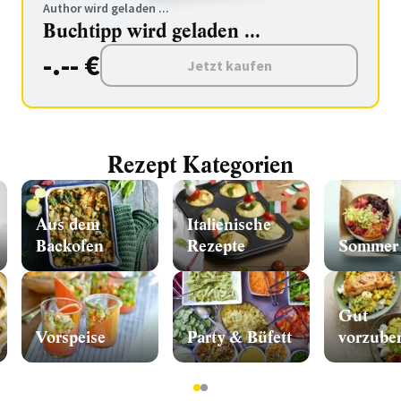
Author wird geladen ...
Buchtipp wird geladen ...
-.-- €
Jetzt kaufen
Rezept Kategorien
Aus dem
Italienische
Backofen
Rezepte
Sommer
Gut
Vorspeise
Party & Büfett
vorzuber
1
2