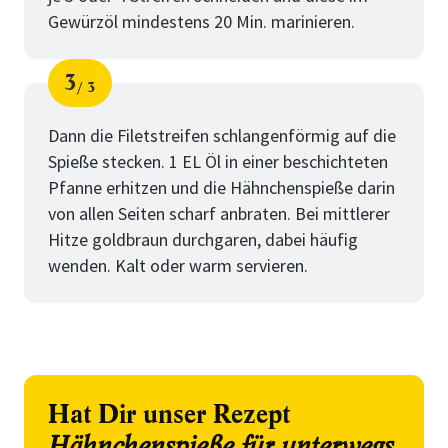
Gewürzöl mindestens 20 Min. marinieren.
3
3
Schritt
von
Dann die Filetstreifen schlangenförmig auf die
Spieße stecken. 1 EL Öl in einer beschichteten
Pfanne erhitzen und die Hähnchenspieße darin
von allen Seiten scharf anbraten. Bei mittlerer
Hitze goldbraun durchgaren, dabei häufig
wenden. Kalt oder warm servieren.
Hat Dir unser Rezept
Hähnchenspieße für unterwegs