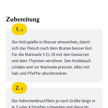
Zubereitung
1
3
Schritt
von
Die Holzspieße in Wasser einweichen, damit
sich das Fleisch nach dem Braten besser löst.
Für die Marinade 5 EL Öl mit den Gewürzen
und dem Thymian verrühren. Den Knoblauch
schälen und zur Marinade pressen. Alles mit
Salz und Pfeffer abschmecken.
2
3
Schritt
von
Die Hähnchenbrustfilets je nach Größe längs in
je 3 oder 4 Streifen schneiden und diese im