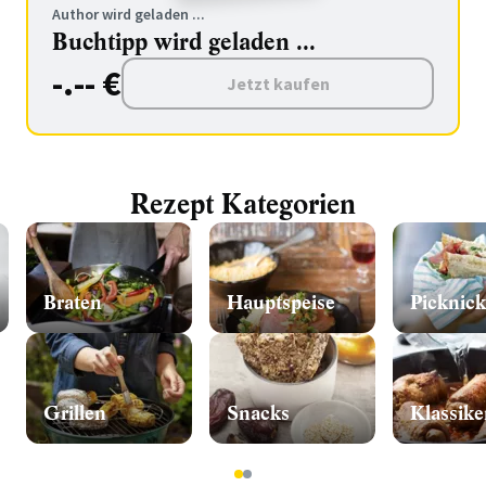
Author wird geladen ...
Buchtipp wird geladen ...
-.-- €
Jetzt kaufen
Rezept Kategorien
Braten
Hauptspeise
Picknick
Grillen
Snacks
Klassike
1
2