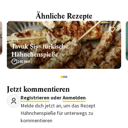
Ähnliche Rezepte
6
Tavuk Şiş - türkische
Hähnchenspieße
240 Min.
1
2
3
Jetzt kommentieren
Registrieren
oder
Anmelden
Melde dich jetzt an, um das Rezept
Hähnchenspieße für unterwegs zu
kommentieren