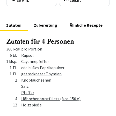
35 Min.
Leicht
Zutaten
Zubereitung
Ähnliche Rezepte
Zutaten für 4 Personen
360 kcal pro Portion
Menge
Zutat
6 EL
Rapsöl
1 Msp.
Cayennepfeffer
1 TL
edelsüßes Paprikapulver
1 TL
getrockneter Thymian
2
Knoblauchzehen
Salz
Pfeffer
4
Hähnchenbrustfi lets (à ca. 150 g)
12
Holzspieße